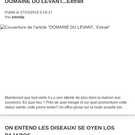
DOMAINE DU LEVANT...Extrait
Publié le 27/10/2018 à 19:17
Par
emmila
Maintenant que tout veille il y a une attente de plus dans la maison aux
souvenirs. En quel lieu ? Près de quel mirage et sur quel promontoire cette
statue sainte, cette pierre levée? Un effroi glisse sur la route assaille ton
épaule d'homme Le ciel étire...
ON ENTEND LES OISEAUX/ SE OYEN LOS