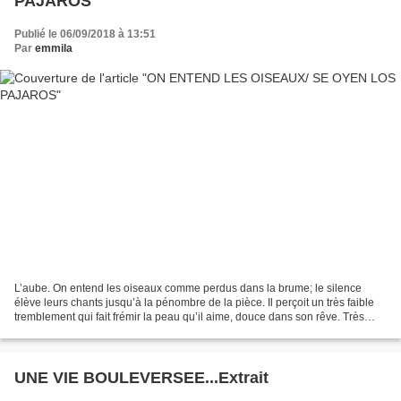
PAJAROS
Publié le 06/09/2018 à 13:51
Par
emmila
L’aube. On entend les oiseaux comme perdus dans la brume; le silence
élève leurs chants jusqu’à la pénombre de la pièce. Il perçoit un très faible
tremblement qui fait frémir la peau qu’il aime, douce dans son rêve. Très
lentement il la recouvre du drap...
UNE VIE BOULEVERSEE...Extrait