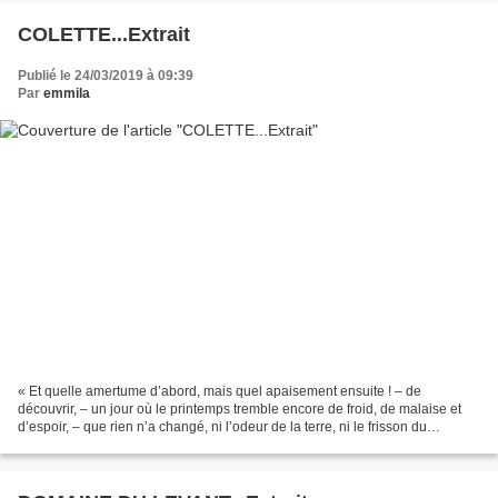
COLETTE...Extrait
Publié le 24/03/2019 à 09:39
Par
emmila
« Et quelle amertume d’abord, mais quel apaisement ensuite ! – de
découvrir, – un jour où le printemps tremble encore de froid, de malaise et
d’espoir, – que rien n’a changé, ni l’odeur de la terre, ni le frisson du
ruisseau, ni la forme, en boutons de...