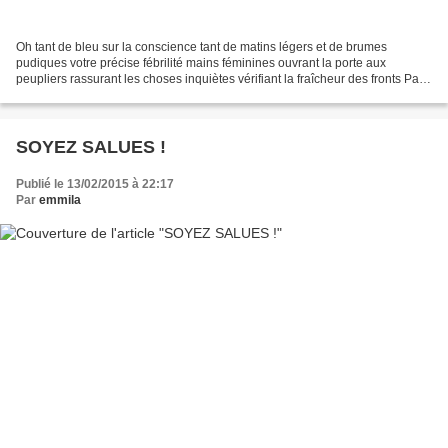
Oh tant de bleu sur la conscience tant de matins légers et de brumes
pudiques votre précise fébrilité mains féminines ouvrant la porte aux
peupliers rassurant les choses inquiètes vérifiant la fraîcheur des fronts Pas
un avril féroce Pas un baiser amer...
SOYEZ SALUES !
Publié le 13/02/2015 à 22:17
Par
emmila