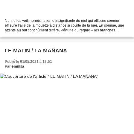
Nul ne les voit, hormis l’attente insignifiante du mot qui effleure comme
effleure l’aile de la mouette à distance si courte de la mer. En somme, une
attente au but continûment différé. Pénurie du regard – les branches
bougent suivies de rien. . . . ....
LE MATIN / LA MAÑANA
Publié le 01/05/2021 à 13:51
Par
emmila