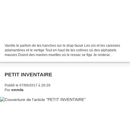
Vanille le parfum de tes hanches sur le drap fauve Les ors et les caresses
adamantines et le vertige Tout en haut de tes collines où des alphabets
mauves Disent des marées muettes où le ressac se fige Je resterai
longtemps comme un récif sur tes seins...
PETIT INVENTAIRE
Publié le 07/06/2017 à 20:26
Par
emmila