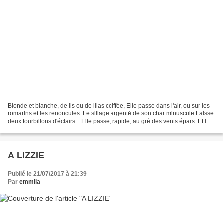
Blonde et blanche, de lis ou de lilas coiffée, Elle passe dans l'air, ou sur les
romarins et les renoncules. Le sillage argenté de son char minuscule Laisse
deux tourbillons d'éclairs... Elle passe, rapide, au gré des vents épars. Et les
étangs dressent...
A LIZZIE
Publié le 21/07/2017 à 21:39
Par
emmila