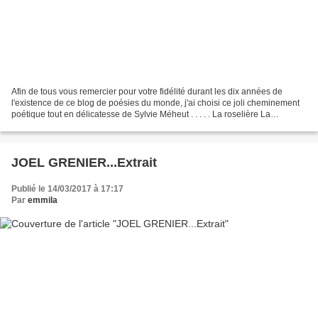
Afin de tous vous remercier pour votre fidélité durant les dix années de
l'existence de ce blog de poésies du monde, j'ai choisi ce joli cheminement
poétique tout en délicatesse de Sylvie Méheut . . . . . La roselière La
santoline Le quartz éolien de...
JOEL GRENIER...Extrait
Publié le 14/03/2017 à 17:17
Par
emmila