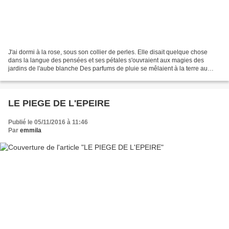
J'ai dormi à la rose, sous son collier de perles. Elle disait quelque chose
dans la langue des pensées et ses pétales s'ouvraient aux magies des
jardins de l'aube blanche Des parfums de pluie se mêlaient à la terre au
fond des vases sacrés. La nuit pleurait...
LE PIEGE DE L'EPEIRE
Publié le 05/11/2016 à 11:46
Par
emmila