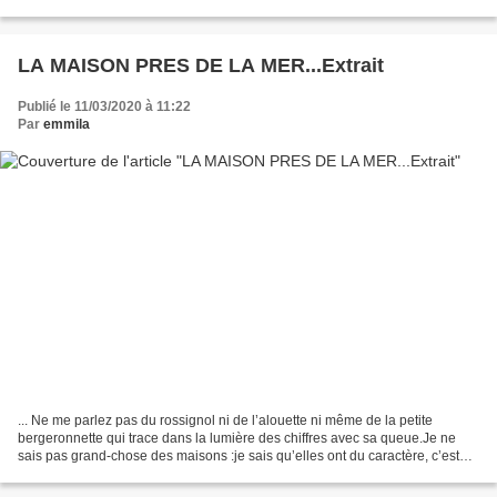
muse et de sorcièretout ce qui est à...
LA MAISON PRES DE LA MER...Extrait
Publié le 11/03/2020 à 11:22
Par
emmila
... Ne me parlez pas du rossignol ni de l’alouette ni même de la petite
bergeronnette qui trace dans la lumière des chiffres avec sa queue.Je ne
sais pas grand-chose des maisons :je sais qu’elles ont du caractère, c’est
tout.Neuves au début, comme les...