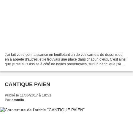
J'ai fait votre connaissance en feuilletant un de vos carnets de dessins qui
en a appelé d'autres, et je trouvais une place dans chacun d'eux. C'est ainsi
que je me suis assise à côté de belles provençales, sur un banc, que j'ai
"fait" le marché avec...
CANTIQUE PAÏEN
Publié le 11/06/2017 à 18:51
Par
emmila