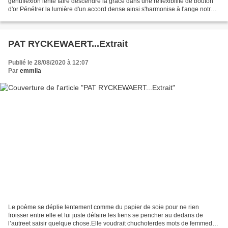
génuflexion lente faire descendre la grâce dans une réflexibilité de bouton
d'or Pénétrer la lumière d'un accord dense ainsi s'harmonise à l'ange notre
part humaine un temps...
PAT RYCKEWAERT...Extrait
Publié le 28/08/2020 à 12:07
Par
emmila
Le poème se déplie lentement comme du papier de soie pour ne rien
froisser entre elle et lui juste défaire les liens se pencher au dedans de
l’autreet saisir quelque chose.Elle voudrait chuchoterdes mots de femmede