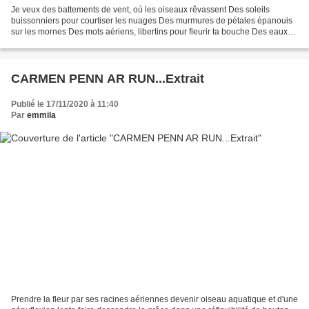
Je veux des battements de vent, où les oiseaux rêvassent Des soleils
buissonniers pour courtiser les nuages Des murmures de pétales épanouis
sur les mornes Des mots aériens, libertins pour fleurir ta bouche Des eaux
insoumises, des rives éblouies pour...
CARMEN PENN AR RUN...Extrait
Publié le 17/11/2020 à 11:40
Par
emmila
Prendre la fleur par ses racines aériennes devenir oiseau aquatique et d'une