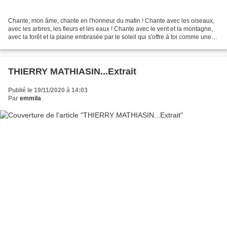
Chante, mon âme, chante en l'honneur du matin ! Chante avec les oiseaux,
avec les arbres, les fleurs et les eaux ! Chante avec le vent et la montagne,
avec la forêt et la plaine embrasée par le soleil qui s'offre à toi comme une
amphore d'or débordante...
THIERRY MATHIASIN...Extrait
Publié le 19/11/2020 à 14:03
Par
emmila