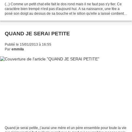
(...) Comme un petit chat elle fait le dos rond mais il ne faut pas s'y fier. Ce
caractère bien trempé n'est pas d'aujourd hui. A sa naissance, une fée a
posé son doigt au dessus de sa bouche et le sillon qu'elle a laissé contient
tous les ingrédients...
QUAND JE SERAI PETITE
Publié le 15/01/2013 à 16:55
Par
emmila
Quand je serai petite, j’aurai une mère et un père ensemble pour toute la vie