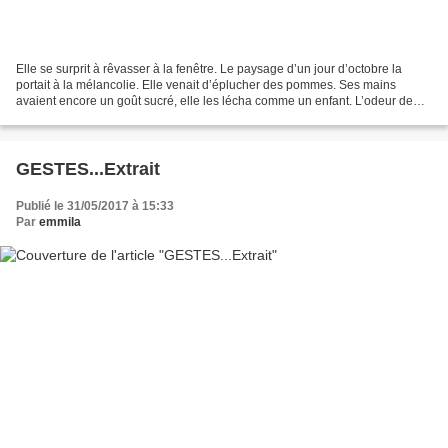
Elle se surprit à rêvasser à la fenêtre. Le paysage d’un jour d’octobre la
portait à la mélancolie. Elle venait d’éplucher des pommes. Ses mains
avaient encore un goût sucré, elle les lécha comme un enfant. L’odeur de
ces pommes était évocatrice. Dans...
GESTES...Extrait
Publié le 31/05/2017 à 15:33
Par
emmila