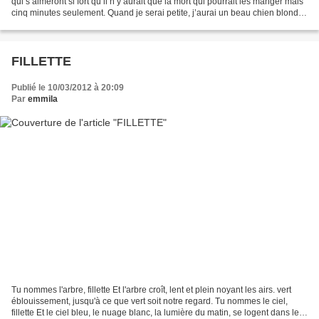
qui s’aimeront si fort qu’il n’y aurait que la mort qui pourrait les manger mais
cinq minutes seulement. Quand je serai petite, j’aurai un beau chien blond
aux yeux si noir...
FILLETTE
Publié le 10/03/2012 à 20:09
Par
emmila
Tu nommes l'arbre, fillette Et l'arbre croît, lent et plein noyant les airs. vert
éblouissement, jusqu'à ce que vert soit notre regard. Tu nommes le ciel,
fillette Et le ciel bleu, le nuage blanc, la lumière du matin, se logent dans le