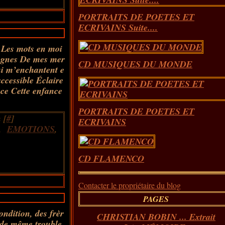
PORTRAITS DE POETES ET
ECRIVAINS Suite....
 Les mots en moi
agnes De mes mer
CD MUSIQUES DU MONDE
ui m’enchantent e
accessible Éclaire
ce Cette enfance
PORTRAITS DE POETES ET
 [
#
]
ECRIVAINS
,
EMOTIONS
,
CD FLAMENCO
Contacter le propriétaire du blog
PAGES
condition, des frèr
CHRISTIAN BOBIN ... Extrait
, de même trouble