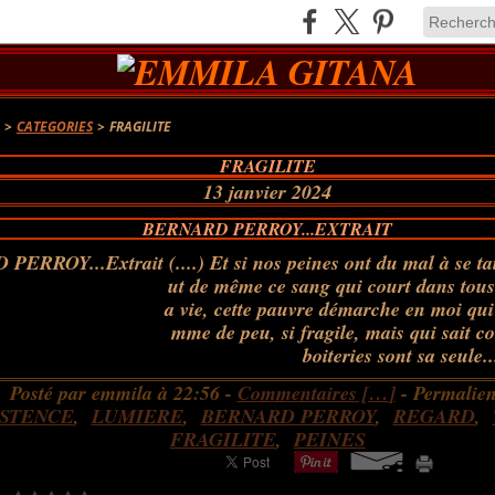
A
>
CATEGORIES
>
FRAGILITE
FRAGILITE
13 janvier 2024
BERNARD PERROY...EXTRAIT
(....) Et si nos peines ont du mal à se ta
ut de même ce sang qui court dans tou
a vie, cette pauvre démarche en moi qui
mme de peu, si fragile, mais qui sait c
boiteries sont sa seule..
Posté par emmila à 22:56 -
Commentaires [
…
]
- Permalien
ISTENCE
,
LUMIERE
,
BERNARD PERROY
,
REGARD
,
FRAGILITE
,
PEINES