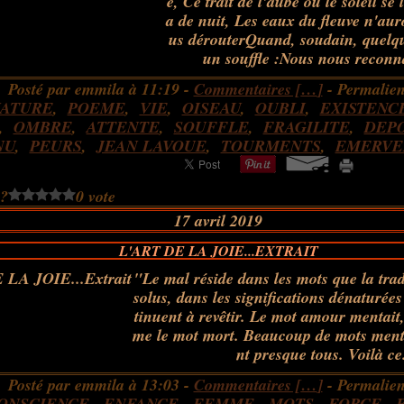
e, Ce trait de l'aube où le soleil se
a de nuit, Les eaux du fleuve n'aur
us dérouterQuand, soudain, quelqu
un souffle :Nous nous reconna
Posté par emmila à 11:19 -
Commentaires [
…
]
- Permalien
ATURE
,
POEME
,
VIE
,
OISEAU
,
OUBLI
,
EXISTENC
,
OMBRE
,
ATTENTE
,
SOUFFLE
,
FRAGILITE
,
DEP
NU
,
PEURS
,
JEAN LAVOUE
,
TOURMENTS
,
EMERVE
 ?
0 vote
17 avril 2019
L'ART DE LA JOIE...EXTRAIT
"Le mal réside dans les mots que la trad
solus, dans les significations dénaturée
tinuent à revêtir. Le mot amour mentai
me le mot mort. Beaucoup de mots menta
nt presque tous. Voilà ce.
Posté par emmila à 13:03 -
Commentaires [
…
]
- Permalien
ONSCIENCE
,
ENFANCE
,
FEMME
,
MOTS
,
FORCE
,