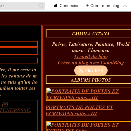
Connexion
+
Créer mon blog
EMMILA GITANA
Poésie, Littérature, Peinture, World
music, Flamenco
Accueil du blog
Créer un blog avec CanalBlog
ire, il me reste to
Flux RSS
s les canaux de m
ALBUMS PHOTOS
 ne suis qu'un ho
ombien toutes ses
.
 [
#
]
PORTRAITS DE POETES ET
TENDRESSE
,
ECRIVAINS suite....III