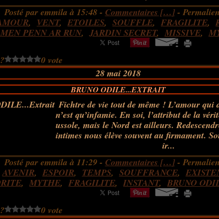
Posté par emmila à 15:48 -
Commentaires [
…
]
- Permalien
AMOUR
,
VENT
,
ETOILES
,
SOUFFLE
,
FRAGILITE
,
MEN PENN AR RUN
,
JARDIN SECRET
,
MISSIVE
,
M
 ?
0 vote
28 mai 2018
BRUNO ODILE...EXTRAIT
Fichtre de vie tout de même ! L’amour qui d
n’est qu’infamie. En soi, l’attribut de la vérit
ussole, mais le Nord est ailleurs. Redescendre
intimes nous élève souvent au firmament. Sou
ir...
Posté par emmila à 11:29 -
Commentaires [
…
]
- Permalien
,
AVENIR
,
ESPOIR
,
TEMPS
,
SOUFFRANCE
,
EXISTE
ORITE
,
MYTHE
,
FRAGILITE
,
INSTANT
,
BRUNO ODI
 ?
0 vote