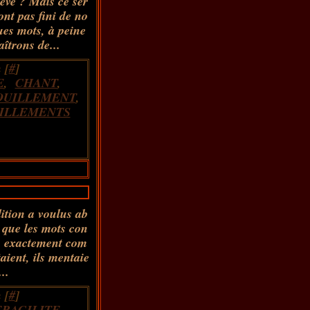
 lève ? Mais ce ser
ont pas fini de no
es mots, à peine
îtrons de...
 [
#
]
E
,
CHANT
,
OUILLEMENT
,
ILLEMENTS
ition a voulus ab
s que les mots con
t, exactement com
ient, ils mentaie
..
 [
#
]
FRAGILITE
,