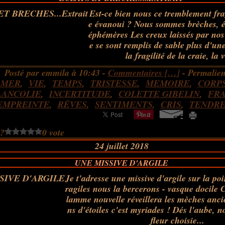
Est-ce bien nous ce tremblement frag
e évanoui ? Nous sommes brèches, éc
éphémères Les creux laissés par nos 
e se sont remplis de sable plus d'une
la fragilité de la craie, la v
Posté par emmila à 10:43 -
Commentaires [
…
]
- Permalien
:
MER
,
VIE
,
TEMPS
,
TRISTESSE
,
MEMOIRE
,
CORP
ANCOLIE
,
INCERTITUDE
,
COLETTE GIBELIN
,
FRA
EMPREINTE
,
RÊVES
,
SENTIMENTS
,
CRIS
,
TENDRE
 ?
0 vote
24 juillet 2018
UNE MISSIVE D'ARGILE
Je t'adresse une missive d'argile sur la poi
ragiles nous la bercerons - vasque docile 
lamme nouvelle réveillera les mèches anc
ns d'étoiles c'est myriades ! Dés l'aube, 
fleur choisie...