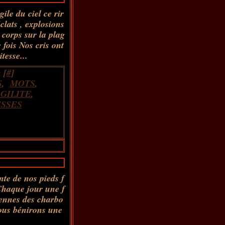
ile du ciel ce rir
lats , explosions
corps sur la plag
 fois Nos cris ont
itesse...
 [
#
]
S
,
MOTS
,
GILITE
,
SSES
nte de nos pieds f
Chaque jour une f
iennes des charbo
nous bénirons une