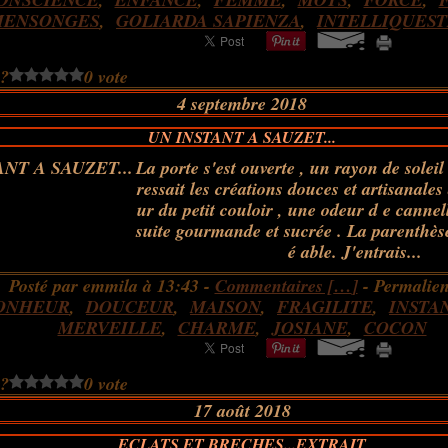
MENSONGES
,
GOLIARDA SAPIENZA
,
INTELLIQUES
 ?
0 vote
4 septembre 2018
UN INSTANT A SAUZET...
La porte s'est ouverte , un rayon de soleil 
ressait les créations douces et artisanale
ur du petit couloir , une odeur d e cannel
suite gourmande et sucrée . La parenthès
é able. J'entrais...
Posté par emmila à 13:43 -
Commentaires [
…
]
- Permalien
ONHEUR
,
DOUCEUR
,
MAISON
,
FRAGILITE
,
INSTA
MERVEILLE
,
CHARME
,
JOSIANE
,
COCON
 ?
0 vote
17 août 2018
ECLATS ET BRECHES...EXTRAIT