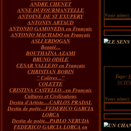
ANDRE CHENET
Janvier
Février
Juillet
Mars
Avril
Août
Juin
Mai
(82)
(84)
(76)
(40)
(65)
(72)
(68)
(60)
ANNE DUFOURMANTELLE
Janvier
Février
Juillet
Mars
Avril
Juin
Mai
(89)
(65)
(62)
(66)
(31)
(70)
(86)
Vous aimez
ANTOINE DE ST EXUPERY
Janvier
Février
Mars
Avril
Juin
Mai
(97)
(26)
(59)
(66)
(67)
(66)
ANTONIN ARTAUD
Janvier
Février
Mars
Avril
(73)
(73)
(55)
(73)
ANTONIO GAMONEDA en Français
Janvier
Février
Mars
(100)
(54)
(43)
ANTONIO MACHADO en Français
Février
Janvier
(146)
(51)
ASLI ERDOGAN
Janvier
(124)
Beauté...
BOUTHAÏNA AZAMI
BRUNO ODILE
CESAR VALLEJO en Français
CHRISTIAN BOBIN
Tags:
" Colères..."
SCH
COLETTE
CRISTINA CASTELLO...en Français
Cultures et Civilisations
Vous aimez
Destin d'Artiste....CARLOS PRADAL
Destin de poète...FEDERICO GARCIA
LORCA
Destin de poète...PABLO NERUDA
FEDERICO GARCIA LORCA en