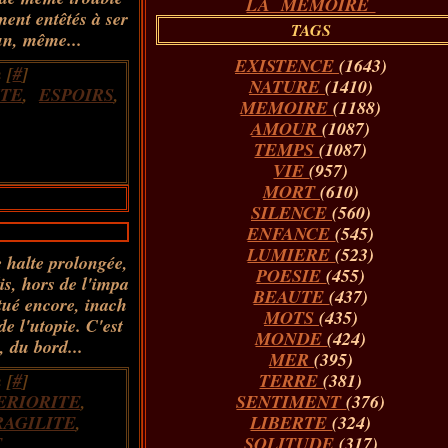
LA MÉMOIRE
ment entêtés à ser
TAGS
un, même...
EXISTENCE
(1643)
 [
#
]
NATURE
(1410)
ITE
,
ESPOIRS
,
MEMOIRE
(1188)
AMOUR
(1087)
TEMPS
(1087)
VIE
(957)
MORT
(610)
SILENCE
(560)
ENFANCE
(545)
LUMIERE
(523)
 halte prolongée,
POESIE
(455)
is, hors de l'impa
BEAUTE
(437)
itué encore, inach
MOTS
(435)
de l'utopie. C'est
MONDE
(424)
, du bord...
MER
(395)
 [
#
]
TERRE
(381)
ERIORITE
,
SENTIMENT
(376)
RAGILITE
,
LIBERTE
(324)
T
SOLITUDE
(317)