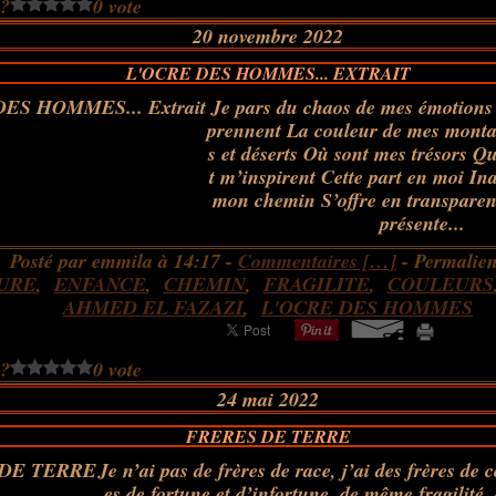
 ?
0 vote
20 novembre 2022
L'OCRE DES HOMMES... EXTRAIT
Je pars du chaos de mes émotions
prennent La couleur de mes mont
s et déserts Où sont mes trésors Q
t m’inspirent Cette part en moi In
mon chemin S’offre en transparen
présente...
Posté par emmila à 14:17 -
Commentaires [
…
]
- Permalien
URE
,
ENFANCE
,
CHEMIN
,
FRAGILITE
,
COULEURS
AHMED EL FAZAZI
,
L'OCRE DES HOMMES
 ?
0 vote
24 mai 2022
FRERES DE TERRE
Je n’ai pas de frères de race, j’ai des frères de 
es de fortune et d’infortune, de même fragilité