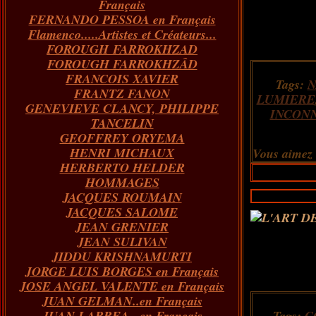
Français
FERNANDO PESSOA en Français
Flamenco.....Artistes et Créateurs...
FOROUGH FARROKHZAD
FOROUGH FARROKHZÂD
FRANCOIS XAVIER
Tags:
N
FRANTZ FANON
LUMIERE
GENEVIEVE CLANCY, PHILIPPE
INCON
TANCELIN
GEOFFREY ORYEMA
HENRI MICHAUX
Vous aimez
HERBERTO HELDER
HOMMAGES
JACQUES ROUMAIN
JACQUES SALOME
JEAN GRENIER
JEAN SULIVAN
JIDDU KRISHNAMURTI
JORGE LUIS BORGES en Français
JOSE ANGEL VALENTE en Français
JUAN GELMAN..en Français
JUAN LARREA...en Français
Tags:
C