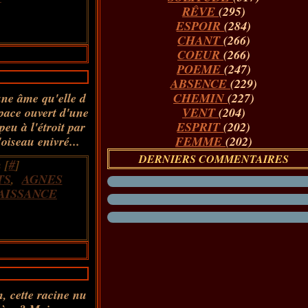
RÊVE
(295)
ESPOIR
(284)
CHANT
(266)
COEUR
(266)
POEME
(247)
ABSENCE
(229)
une âme qu'elle d
CHEMIN
(227)
space ouvert d'une
VENT
(204)
eu à l'étroit par
ESPRIT
(202)
'oiseau enivré...
FEMME
(202)
DERNIERS COMMENTAIRES
 [
#
]
TS
,
AGNES
AISSANCE
n, cette racine nu