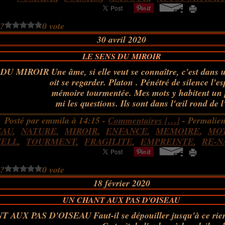
 ?
0 vote
30 avril 2020
LE SENS DU MIROIR
Une âme, si elle veut se connaître, c'est dans 
oit se regarder. Platon . Pénétré de silence l'e
mémoire tourmentée. Mes mots y habitent un p
mi les questions. Ils sont dans l'œil rond de l
Posté par emmila à 14:15 -
Commentaires [
…
]
- Permalien
EAU
,
NATURE
,
MIROIR
,
ENFANCE
,
MEMOIRE
,
MO
NELL
,
TOURMENT
,
FRAGILITE
,
EMPREINTE
,
RE-N
 ?
0 vote
18 février 2020
UN CHANT AUX PAS D'OISEAU
Faut-il se dépouiller jusqu'à ce rie