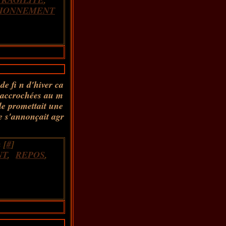
TIONNEMENT
de fi n d'hiver ca
s accrochées au m
le promettait une
e s'annonçait agr
 [
#
]
NT
,
REPOS
,