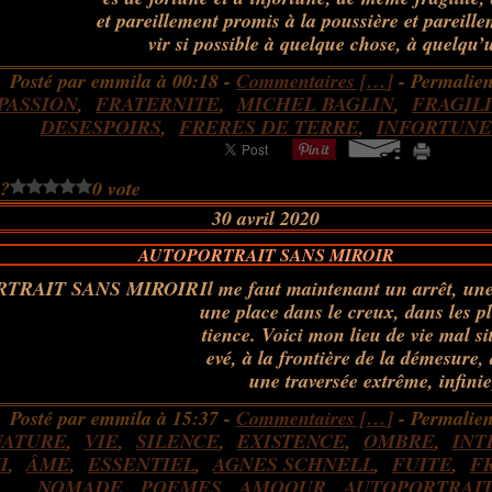
et pareillement promis à la poussière et pareille
vir si possible à quelque chose, à quelqu’
Posté par emmila à 00:18 -
Commentaires [
…
]
- Permalien
PASSION
,
FRATERNITE
,
MICHEL BAGLIN
,
FRAGIL
DESESPOIRS
,
FRERES DE TERRE
,
INFORTUNE
 ?
0 vote
30 avril 2020
AUTOPORTRAIT SANS MIROIR
Il me faut maintenant un arrêt, une
une place dans le creux, dans les pl
tience. Voici mon lieu de vie mal s
evé, à la frontière de la démesure, 
une traversée extrême, infinie
Posté par emmila à 15:37 -
Commentaires [
…
]
- Permalien
NATURE
,
VIE
,
SILENCE
,
EXISTENCE
,
OMBRE
,
INT
I
,
ÂME
,
ESSENTIEL
,
AGNES SCHNELL
,
FUITE
,
F
NOMADE
,
POEMES
,
AMOOUR
,
AUTOPORTRAI