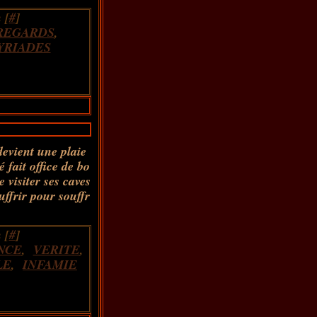
 [
#
]
REGARDS
,
YRIADES
evient une plaie
é fait office de bo
 visiter ses caves
ffrir pour souffr
 [
#
]
NCE
,
VERITE
,
LE
,
INFAMIE