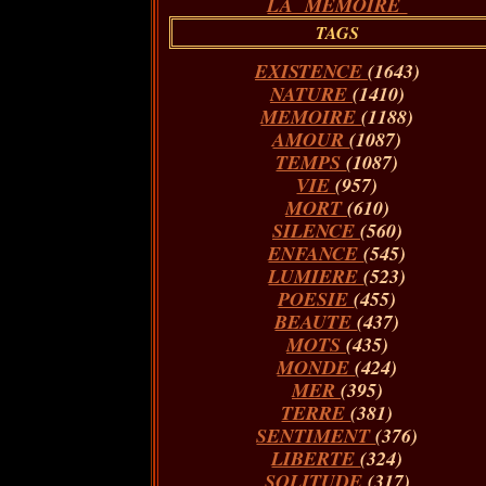
LA MÉMOIRE
TAGS
EXISTENCE
(1643)
NATURE
(1410)
MEMOIRE
(1188)
AMOUR
(1087)
TEMPS
(1087)
VIE
(957)
MORT
(610)
SILENCE
(560)
ENFANCE
(545)
LUMIERE
(523)
POESIE
(455)
BEAUTE
(437)
MOTS
(435)
MONDE
(424)
MER
(395)
TERRE
(381)
SENTIMENT
(376)
LIBERTE
(324)
SOLITUDE
(317)