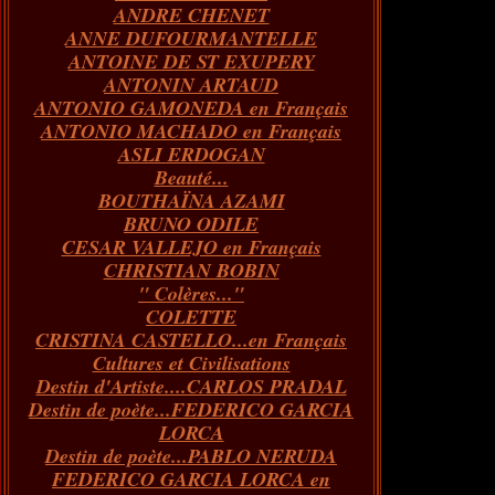
ANDRE CHENET
Janvier
Février
Juillet
Mars
Avril
Août
Juin
Mai
(82)
(84)
(76)
(40)
(65)
(72)
(68)
(60)
ANNE DUFOURMANTELLE
Janvier
Février
Juillet
Mars
Avril
Juin
Mai
(89)
(65)
(62)
(66)
(31)
(70)
(86)
ANTOINE DE ST EXUPERY
Janvier
Février
Mars
Avril
Juin
Mai
(97)
(26)
(59)
(66)
(67)
(66)
ANTONIN ARTAUD
Janvier
Février
Mars
Avril
(73)
(73)
(55)
(73)
ANTONIO GAMONEDA en Français
Janvier
Février
Mars
(100)
(54)
(43)
ANTONIO MACHADO en Français
Février
Janvier
(146)
(51)
ASLI ERDOGAN
Janvier
(124)
Beauté...
BOUTHAÏNA AZAMI
BRUNO ODILE
CESAR VALLEJO en Français
CHRISTIAN BOBIN
" Colères..."
COLETTE
CRISTINA CASTELLO...en Français
Cultures et Civilisations
Destin d'Artiste....CARLOS PRADAL
Destin de poète...FEDERICO GARCIA
LORCA
Destin de poète...PABLO NERUDA
FEDERICO GARCIA LORCA en