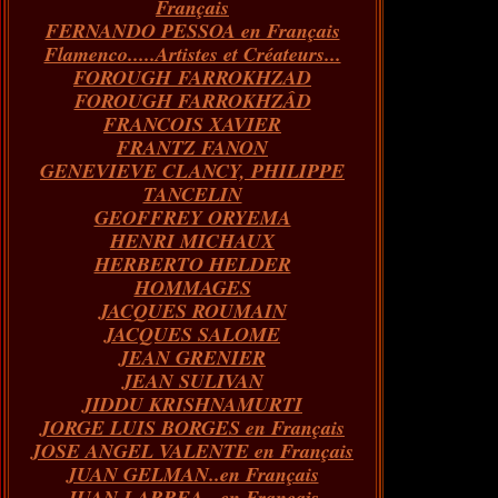
Français
FERNANDO PESSOA en Français
Flamenco.....Artistes et Créateurs...
FOROUGH FARROKHZAD
FOROUGH FARROKHZÂD
FRANCOIS XAVIER
FRANTZ FANON
GENEVIEVE CLANCY, PHILIPPE
TANCELIN
GEOFFREY ORYEMA
HENRI MICHAUX
HERBERTO HELDER
HOMMAGES
JACQUES ROUMAIN
JACQUES SALOME
JEAN GRENIER
JEAN SULIVAN
JIDDU KRISHNAMURTI
JORGE LUIS BORGES en Français
JOSE ANGEL VALENTE en Français
JUAN GELMAN..en Français
JUAN LARREA...en Français