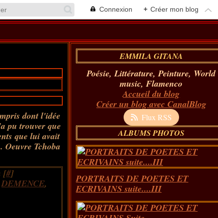
Connexion
+
Créer mon blog
EMMILA GITANA
Poésie, Littérature, Peinture, World
music, Flamenco
Accueil du blog
Créer un blog avec CanalBlog
mpris dont l'idée
Flux RSS
n'a pu trouver que
ALBUMS PHOTOS
nts que lui avait
. Oeuvre Tchoba
 [
#
]
PORTRAITS DE POETES ET
,
DEMENCE
,
ECRIVAINS suite....III