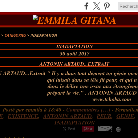
A
>
CATEGORIES
>
INADAPTATION
INADAPTATION
30 août 2017
ANTONIN ARTAUD...EXTRAIT
" Il y a dans tout dément un génie inco
qui luisait dans sa tête fit peur, et qui 
dans le délire une issue aux étrangleme
préparé la vie." . ANTONIN ARTAUD 
www.tchoba.com
Posté par emmila à 18:40 -
Commentaires [
…
]
- Permalien
E
,
EXISTENCE
,
ANTONIN ARTAUD
,
PEUR
,
GENIE
INADAPTATION