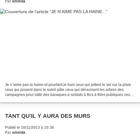
Par
emmila
Je n’aime pas la haine et pourtant je hais ceux qui jettent le sel sur la plaie
ceux qui pissent dans le soleil pâle ceux qui déracinent les arbres des
campagnes pour bâtir des baraques à soldats à flics à filles publiques ceux
qui surveillent les cadences...
TANT QU'IL Y AURA DES MURS
Publié le 16/11/2013 à 10:36
Par
emmila