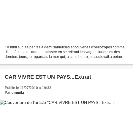
" A midi sur les pentes à demi sableuses et couvertes d'héliotropes comme
d'une écume qu'auraient laissée en se retirant les vagues furieuses des
derniers jours, je regardais la mer qui, à cette heure, se soulevait à peine
d'un mouvement épuisé et je...
CAR VIVRE EST UN PAYS...Extrait
Publié le 11/07/2010 à 19:33
Par
emmila