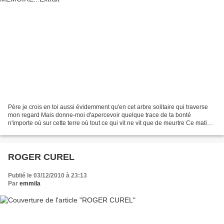
Père je crois en toi aussi évidemment qu'en cet arbre solitaire qui traverse
mon regard Mais donne-moi d'apercevoir quelque trace de ta bonté
n'importe où sur cette terre où tout ce qui vit ne vit que de meurtre Ce matin
les nouvelles du monde sont mauvaises...
ROGER CUREL
Publié le 03/12/2010 à 23:13
Par
emmila