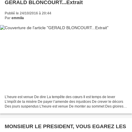
GERALD BLONCOURT...Extrait
Publié le 24/10/2016 à 20:44
Par
emmila
L’heure est venue De dire La tempête des cœurs Il est temps de lever
L’impôt de la misère De payer l’amende des injustices De crever le décors
Des jours suspendus L’heure est venue De monter au sommet Des gloires
branlantes D’agiter les drapeaux De l’oubli...
MONSIEUR LE PRESIDENT, VOUS EGAREZ LES