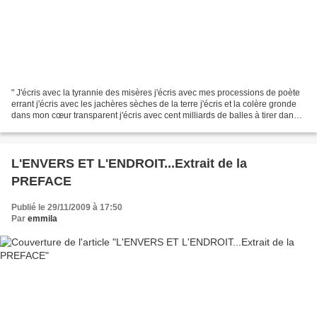
" J'écris avec la tyrannie des misères j'écris avec mes processions de poète
errant j'écris avec les jachères sèches de la terre j'écris et la colère gronde
dans mon cœur transparent j'écris avec cent milliards de balles à tirer dans
la cervelle des bobards...
L'ENVERS ET L'ENDROIT...Extrait de la
PREFACE
Publié le 29/11/2009 à 17:50
Par
emmila