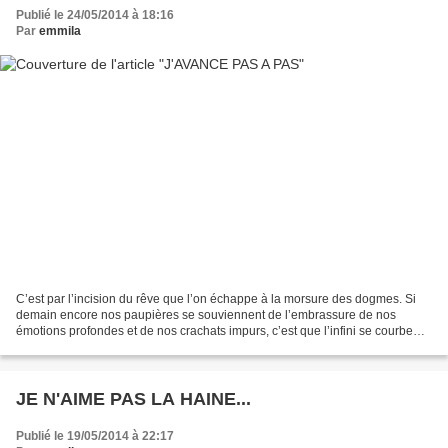
Publié le 24/05/2014 à 18:16
Par
emmila
C’est par l’incision du rêve que l’on échappe à la morsure des dogmes. Si
demain encore nos paupières se souviennent de l’embrassure de nos
émotions profondes et de nos crachats impurs, c’est que l’infini se courbe
pour nous encercler. Je conserve en...
JE N'AIME PAS LA HAINE...
Publié le 19/05/2014 à 22:17