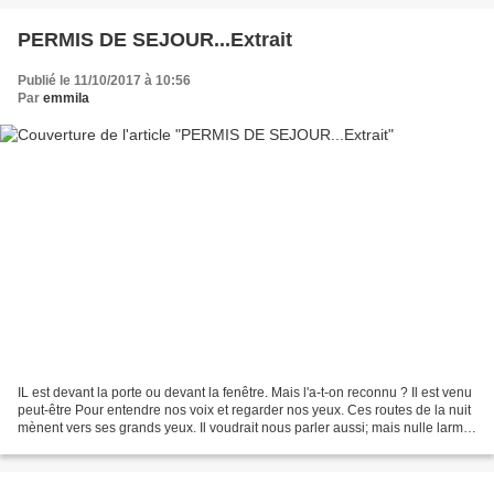
PERMIS DE SEJOUR...Extrait
Publié le 11/10/2017 à 10:56
Par
emmila
IL est devant la porte ou devant la fenêtre. Mais l'a-t-on reconnu ? Il est venu
peut-être Pour entendre nos voix et regarder nos yeux. Ces routes de la nuit
mènent vers ses grands yeux. Il voudrait nous parler aussi; mais nulle larme
Ne lui est de secours....