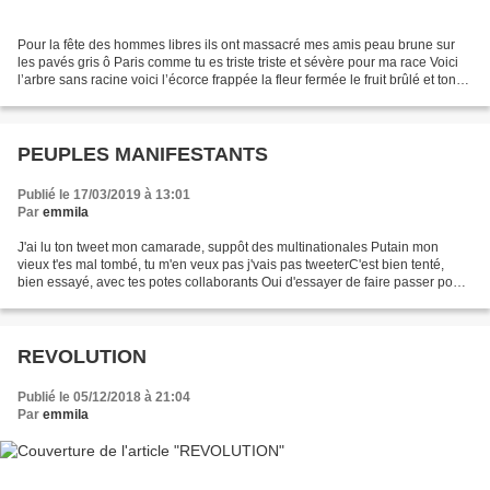
Pour la fête des hommes libres ils ont massacré mes amis peau brune sur
les pavés gris ô Paris comme tu es triste triste et sévère pour ma race Voici
l’arbre sans racine voici l’écorce frappée la fleur fermée le fruit brûlé et ton
grand soleil humide...
PEUPLES MANIFESTANTS
Publié le 17/03/2019 à 13:01
Par
emmila
J'ai lu ton tweet mon camarade, suppôt des multinationales Putain mon
vieux t'es mal tombé, tu m'en veux pas j'vais pas tweeterC'est bien tenté,
bien essayé, avec tes potes collaborants Oui d'essayer de faire passer pour
des fous les indépendantsJe suis...
REVOLUTION
Publié le 05/12/2018 à 21:04
Par
emmila