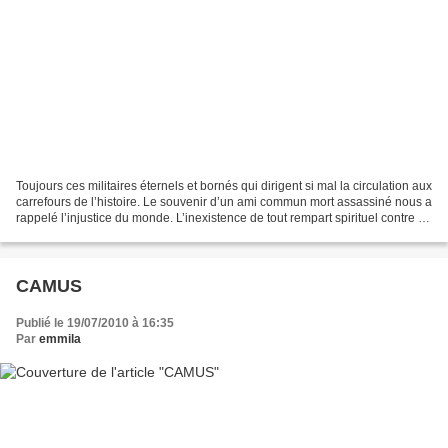
Toujours ces militaires éternels et bornés qui dirigent si mal la circulation aux
carrefours de l’histoire. Le souvenir d’un ami commun mort assassiné nous a
rappelé l’injustice du monde. L’inexistence de tout rempart spirituel contre la
félonie des hommes...
CAMUS
Publié le 19/07/2010 à 16:35
Par
emmila