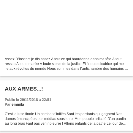
Assez D’instinct je dis assez A tout ce qui bourdonne dans ma tête A tout
ressac A toute marée A toute sieste de la justice Et à toute cicatrice qui me
lie aux révoltes du monde Nous sommes dans l’antichambre des humains Et
le crime continue Le ciel se...
AUX ARMES...!
Publié le 29/11/2018 à 22:51
Par
emmila
C'est la lutte finale Un combat d'initiés Sont les perdants qui gagnent Nos
dames émancipées Les médias sous le roi Mon peuple articulé D'un pantin
au long bras Faut pas venir pleurer ! Allons enfants de la patrie Le jour de
gloire est terminé Entre nous...