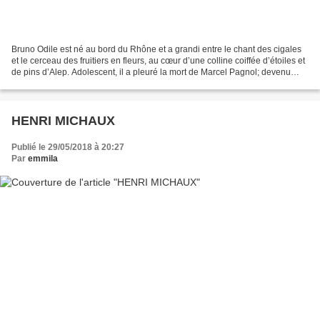
Bruno Odile est né au bord du Rhône et a grandi entre le chant des cigales
et le cerceau des fruitiers en fleurs, au cœur d’une colline coiffée d’étoiles et
de pins d’Alep. Adolescent, il a pleuré la mort de Marcel Pagnol; devenu
adulte, il a ensuite...
HENRI MICHAUX
Publié le 29/05/2018 à 20:27
Par
emmila