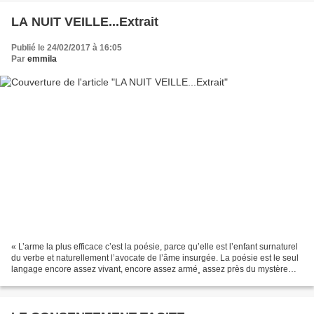
LA NUIT VEILLE...Extrait
Publié le 24/02/2017 à 16:05
Par
emmila
« L’arme la plus efficace c’est la poésie, parce qu’elle est l’enfant surnaturel
du verbe et naturellement l’avocate de l’âme insurgée. La poésie est le seul
langage encore assez vivant, encore assez armé¸ assez près du mystère
aussi de la parole, pour...