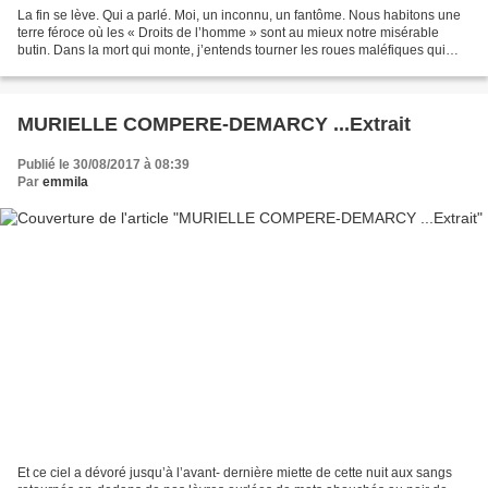
La fin se lève. Qui a parlé. Moi, un inconnu, un fantôme. Nous habitons une
terre féroce où les « Droits de l’homme » sont au mieux notre misérable
butin. Dans la mort qui monte, j’entends tourner les roues maléfiques qui
broient victimes et bourreaux,...
MURIELLE COMPERE-DEMARCY ...Extrait
Publié le 30/08/2017 à 08:39
Par
emmila
Et ce ciel a dévoré jusqu’à l’avant- dernière miette de cette nuit aux sangs