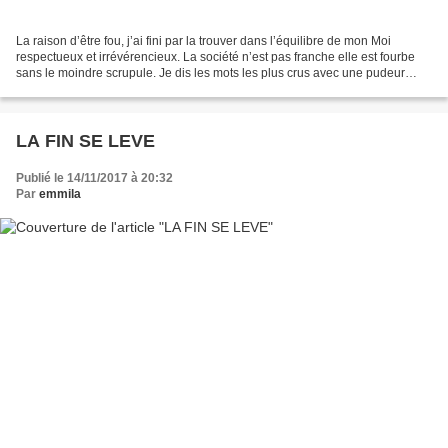
La raison d’être fou, j’ai fini par la trouver dans l’équilibre de mon Moi
respectueux et irrévérencieux. La société n’est pas franche elle est fourbe
sans le moindre scrupule. Je dis les mots les plus crus avec une pudeur
totale. Je n’exhibe pas une...
LA FIN SE LEVE
Publié le 14/11/2017 à 20:32
Par
emmila