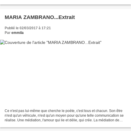
mieux notre misérable...
MARIA ZAMBRANO...Extrait
Publié le 02/03/2017 à 17:21
Par
emmila
Ce n'est pas lui-même que cherche le poète, c'est tous et chacun. Son être
n'est qu'un véhicule, n'est qu'un moyen pour qu'une telle communication se
réalise. Une médiation, l'amour qui lie et délie, qui crée. La médiation de
l'amour qui détruit, qui...