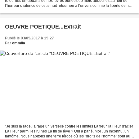
retournés en-dedans de nos lèvres ourlées de mots abouchés au noir de
l’horreur ô silence de cette nuit retournée à l’envers comme la liberté de nos
gestes dans ce désastre des...
OEUVRE POETIQUE...Extrait
Publié le 03/05/2017 à 15:27
Par
emmila
"Je suis la rage, la rage universelle contre les limites La fleur, la Fleur d'acier
La Fleur parmi les ruines La fin se lève ? Qui a parlé. Moi , un inconnu, un
fantôme. Nous habitons une terre féroce où les "droits de l'homme" sont au