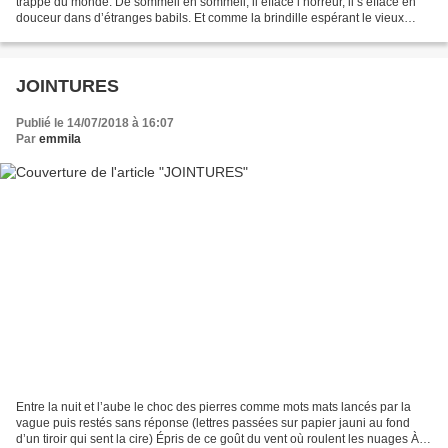
trappe du monde. De sommeil en sommeil, il efface l’horreur, il s’efface en
douceur dans d’étranges babils. Et comme la brindille espérant le vieux
cèdre, sa sève d'origine où il pourrait...
JOINTURES
Publié le 14/07/2018 à 16:07
Par
emmila
Entre la nuit et l’aube le choc des pierres comme mots mats lancés par la
vague puis restés sans réponse (lettres passées sur papier jauni au fond
d’un tiroir qui sent la cire) Épris de ce goût du vent où roulent les nuages À