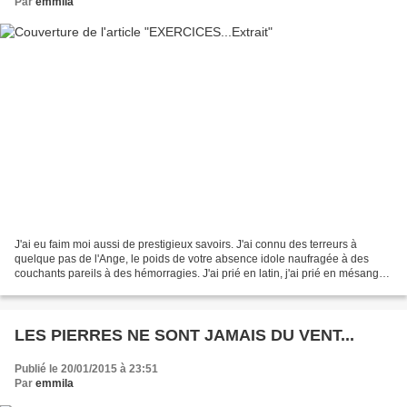
Par
emmila
J'ai eu faim moi aussi de prestigieux savoirs. J'ai connu des terreurs à
quelque pas de l'Ange, le poids de votre absence idole naufragée à des
couchants pareils à des hémorragies. J'ai prié en latin, j'ai prié en mésange
l'icône survivant dans l'écho...
LES PIERRES NE SONT JAMAIS DU VENT...
Publié le 20/01/2015 à 23:51
Par
emmila