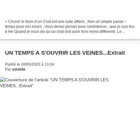
« Choisir le Nom d’un Chat est une rude affaire , Non un simple passe –
temps pour vos loisirs ; Vous devez penser pour commencer , que je suis fou
à lier Quand je vous dis qu’un chat doit avoir trois noms différents. Le
premier est le nom dont se sert...
UN TEMPS A S'OUVRIR LES VEINES...Extrait
Publié le 28/05/2022 à 13:04
Par
emmila