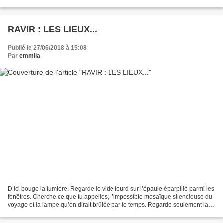
l’infini de fenêtres fermées...
RAVIR : LES LIEUX...
Publié le 27/06/2018 à 15:08
Par
emmila
D’ici bouge la lumière. Regarde le vide lourd sur l’épaule éparpillé parmi les
fenêtres. Cherche ce que tu appelles, l’impossible mosaïque silencieuse du
voyage et la lampe qu’on dirait brûlée par le temps. Regarde seulement la
pièce où résonne ta vie....