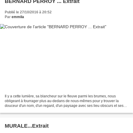
BERNARD PERROY ... Extrait
Publié le 27/10/2016 à 20:52
Par
emmila
Il y a cette lumière, sa blancheur sur le fleuve parmi les brumes, nous
obligeant à fourrager plus au-dedans de nous-mêmes pour y trouver la
douceur d'un nom, d'un regard, d'un paysage avec ses lieu obscurs et ses
ravissements, ses ocres d'automne dont...
MURALE...Extrait