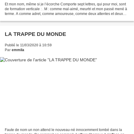
Et mon nom, même si je l’écorche Comporte sept lettres, qui pour moi, sont
de formation verticale : . M : comme mal-aimé, meurtri et mon passé mené à
terme. A comme adret, comme amoureuse, comme deux attentes et deux
ascèses. H comme holà et hortensia....
LA TRAPPE DU MONDE
Publié le 11/03/2020 à 10:59
Par
emmila
Faute de nom un non attend le nouveau-né innocemment tombé dans la