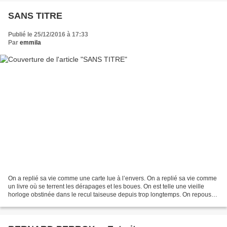
SANS TITRE
Publié le 25/12/2016 à 17:33
Par
emmila
On a replié sa vie comme une carte lue à l’envers. On a replié sa vie comme
un livre où se terrent les dérapages et les boues. On est telle une vieille
horloge obstinée dans le recul taiseuse depuis trop longtemps. On repousse
le sommeil on se cogne à...