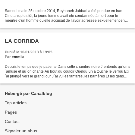
Samedi matin 25 octobre 2014, Reyhaneh Jabbari a été pendue en Iran.
Cinq ans plus tôt, la jeune femme avait été condamnée à mort pour le
meurtre d'un homme qu'elle accusait de l'avoir agressée sexuellement en
2007. Malgré les nombreuses protestations...
LA CORRIDA
Publié le 10/01/2013 à 19:05
Par
emmila
Depuis le temps que je patiente Dans cette chambre noire J´entends qu´on s
´amuse et qu´on chante Au bout du couloir Quelqu´un a touché le verrou Et j
´ai plongé vers le grand jour J´ai vu les fanfares, les barrières Et les gens
autour Dans les premiers...
Hébergé par Canalblog
Top articles
Pages
Contact
Signaler un abus