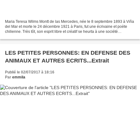
Maria Teresa Wilms Montt de las Mercedes, née le 8 septembre 1893 à Viña
del Mar et morte le 24 décembre 1921 à Paris, fut une écrivaine et poète
chilienne. Très tôt, son esprit libre et créatif se heurta à une société
patriarcale intransigeante. En 1916,...
LES PETITES PERSONNES: EN DEFENSE DES
ANIMAUX ET AUTRES ECRITS...Extrait
Publié le 02/07/2017 à 18:16
Par
emmila