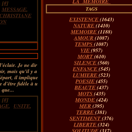
LA MÉMOIRE
 [
#
]
,
MESSAGE
,
TAGS
CHRISTIANE
EXISTENCE
(1643)
ON
NATURE
(1410)
MEMOIRE
(1188)
AMOUR
(1087)
TEMPS
(1087)
VIE
(957)
MORT
(610)
SILENCE
(560)
éclair. Je ne dir
ENFANCE
(545)
ir, mais qu'il y a
LUMIERE
(523)
départ, il implique
POESIE
(455)
e d'être fidèle à u
BEAUTE
(437)
 que...
MOTS
(435)
 [
#
]
MONDE
(424)
AGE
,
UNITE
,
MER
(395)
TERRE
(381)
SENTIMENT
(376)
LIBERTE
(324)
SOLITUDE
(317)