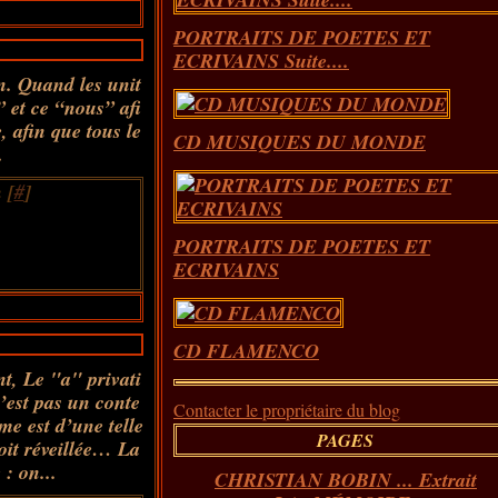
PORTRAITS DE POETES ET
ECRIVAINS Suite....
n. Quand les unit
” et ce “nous” afi
, afin que tous le
CD MUSIQUES DU MONDE
.
 [
#
]
PORTRAITS DE POETES ET
ECRIVAINS
CD FLAMENCO
t, Le "a" privati
n’est pas un conte
Contacter le propriétaire du blog
me est d’une telle
PAGES
soit réveillée… La
 : on...
CHRISTIAN BOBIN ... Extrait