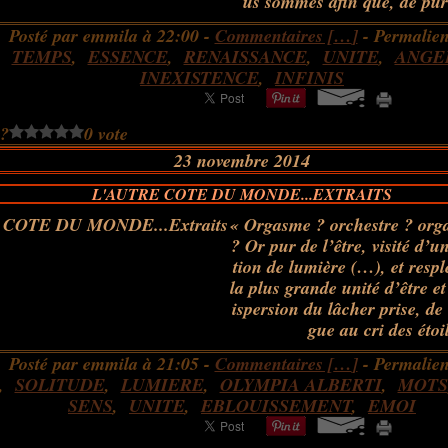
us sommes afin que, de pure
Posté par emmila à 22:00 -
Commentaires [
…
]
- Permalien
,
TEMPS
,
ESSENCE
,
RENAISSANCE
,
UNITE
,
ANGE
INEXISTENCE
,
INFINIS
 ?
0 vote
23 novembre 2014
L'AUTRE COTE DU MONDE...EXTRAITS
« Orgasme ? orchestre ? org
? Or pur de l’être, visité d’
tion de lumière (…), et respl
la plus grande unité d’être et
ispersion du lâcher prise, de 
gue au cri des étoi
Posté par emmila à 21:05 -
Commentaires [
…
]
- Permalien
,
SOLITUDE
,
LUMIERE
,
OLYMPIA ALBERTI
,
MOTS
SENS
,
UNITE
,
EBLOUISSEMENT
,
EMOI