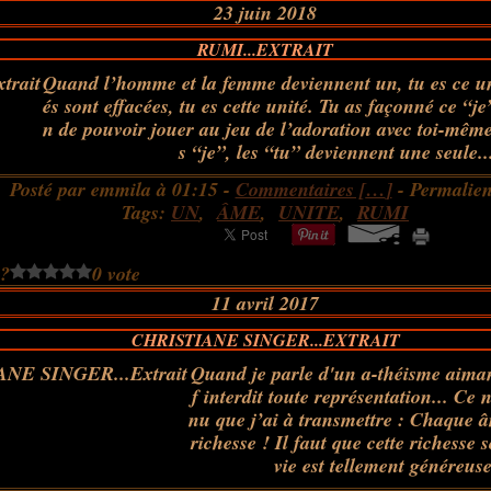
23 juin 2018
RUMI...EXTRAIT
Quand l’homme et la femme deviennent un, tu es ce u
és sont effacées, tu es cette unité. Tu as façonné ce “je
n de pouvoir jouer au jeu de l’adoration avec toi-même
s “je”, les “tu” deviennent une seule..
Posté par emmila à 01:15 -
Commentaires [
…
]
- Permalien
Tags:
UN
,
ÂME
,
UNITE
,
RUMI
 ?
0 vote
11 avril 2017
CHRISTIANE SINGER...EXTRAIT
Quand je parle d'un a-théisme aiman
f interdit toute représentation... Ce 
nu que j’ai à transmettre : Chaque â
richesse ! Il faut que cette richesse 
vie est tellement généreuse