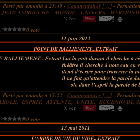
Posté par emmila à 21:49 -
Commentaires [
…
]
- Permalien
:
JEAN AMROUCHE
,
MONDE
,
UNIVERS
,
HARMONI
 ?
0 vote
11 juin 2012
POINT DE RALLIEMENT...EXTRAIT
Lui la nuit durant il cherche à é
théâtre il cherche à nouveau en vér
ttend d’écrire pour traverser la nu
il ne fait qu’attendre la parole da
ole dans l’esprit la parole de 
Posté par emmila à 15:22 -
Commentaires [
…
]
- Permalien
AROLE
,
ESPRIT
,
ATTENTE
,
UNITE
,
EUGENIO DE S
 ?
0 vote
13 mai 2011
L'ARBRE DE VIE DU VIDE...EXTRAIT