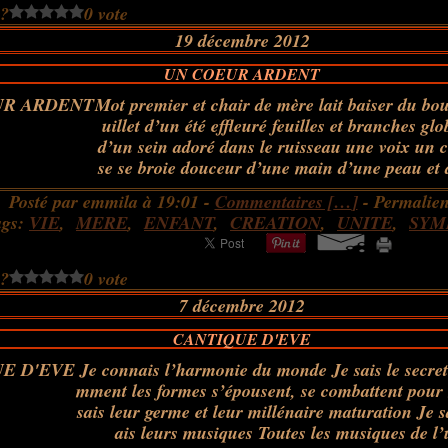
 ?
0 vote
19 décembre 2012
UN COEUR ARDENT
Mot premier et chair de mère lait baiser du bo
uillet d’un été effleuré feuilles et branches gl
d’un sein adoré dans le ruisseau une voix un 
se se broie douceur d’une main d’une peau et 
Posté par emmila à 19:01 -
Commentaires [
…
]
- Permalien
ags:
VIE
,
MERE
,
ENFANT
,
CREATION
,
UNITE
,
SYM
 ?
0 vote
7 décembre 2012
CANTIQUE D'EVE
Je connais l’harmonie du monde Je sais le secre
mment les formes s’épousent, se combattent pour
sais leur germe et leur millénaire maturation Je s
ais leurs musiques Toutes les musiques de l’