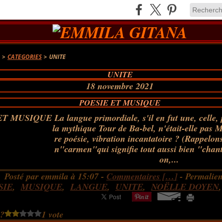
A
>
CATEGORIES
>
UNITE
UNITE
18 novembre 2021
POESIE ET MUSIQUE
La langue primordiale, s'il en fut une, celle,
la mythique Tour de Ba-bel, n'était-elle pas M
re poésie, vibration incantatoire ? (Rappelons
n"carmen"qui signifie tout aussi bien "chan
on,...
Posté par emmila à 15:07 -
Commentaires [
…
]
- Permalien
SIE
,
MUSIQUE
,
LANGUE
,
UNITE
,
NOËLLE DOYEN
 ?
1 vote