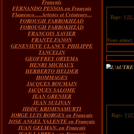
Français
FERNANDO PESSOA en Français
Flamenco.....Artistes et Créateurs...
Tags:
VIE
FOROUGH FARROKHZAD
FOROUGH FARROKHZÂD
FRANCOIS XAVIER
FRANTZ FANON
Vous aimez
GENEVIEVE CLANCY, PHILIPPE
TANCELIN
GEOFFREY ORYEMA
HENRI MICHAUX
HERBERTO HELDER
HOMMAGES
JACQUES ROUMAIN
JACQUES SALOME
JEAN GRENIER
JEAN SULIVAN
JIDDU KRISHNAMURTI
JORGE LUIS BORGES en Français
Tags:
VIE
JOSE ANGEL VALENTE en Français
JUAN GELMAN..en Français
JUAN LARREA...en Français