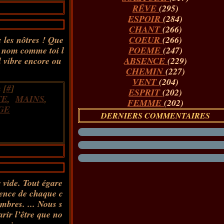
RÊVE
(295)
ESPOIR
(284)
CHANT
(266)
 les nôtres ! Que
COEUR
(266)
ns nom comme toi l
POEME
(247)
l vibre encore ou
ABSENCE
(229)
CHEMIN
(227)
VENT
(204)
 [
#
]
ESPRIT
(202)
TE
,
MAINS
,
FEMME
(202)
GE
DERNIERS COMMENTAIRES
r vide. Tout égare
sence de chaque c
ombres. ... Nous s
arir l’être que no