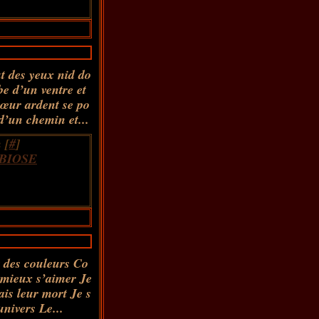
ut des yeux nid do
obe d’un ventre et
cœur ardent se po
d’un chemin et...
 [
#
]
BIOSE
t des couleurs Co
 mieux s’aimer Je
ais leur mort Je s
univers Le...