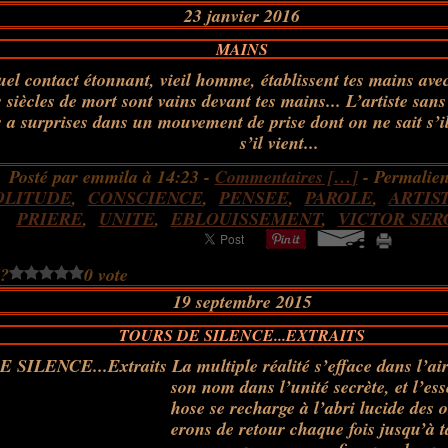
23 janvier 2016
MAINS
el contact étonnant, vieil homme, établissent tes mains avec
s siècles de mort sont vains devant tes mains... L’artiste sa
s a surprises dans un mouvement de prise dont on ne sait s’i
s’il vient...
Posté par emmila à 14:23 -
Commentaires [
…
]
- Permalien
OLITUDE
,
CONSCIENCE
,
PENSEE
,
PAROLE
,
ARTIS
PRIERE
,
UNITE
,
EBLOUISSEMENT
,
VICTOR SER
 ?
0 vote
19 septembre 2015
TOURS DE SILENCE...EXTRAITS
La multiple réalité s’efface dans l’ai
son nom dans l’unité secrète, et l’es
hose se recharge à l’abri lucide des 
erons de retour chaque fois jusqu’à t