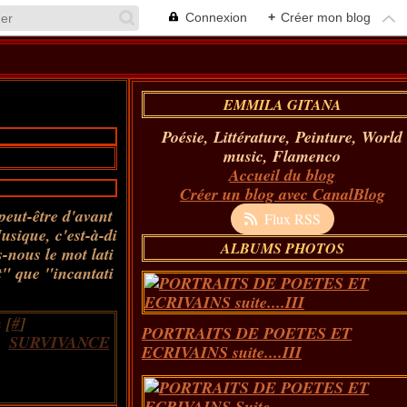
Connexion
+
Créer mon blog
EMMILA GITANA
Poésie, Littérature, Peinture, World
music, Flamenco
Accueil du blog
Créer un blog avec CanalBlog
 peut-être d'avant
Flux RSS
usique, c'est-à-di
ALBUMS PHOTOS
-nous le mot lati
t" que "incantati
 [
#
]
PORTRAITS DE POETES ET
,
SURVIVANCE
ECRIVAINS suite....III