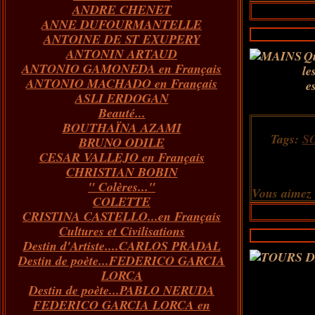
ANDRE CHENET
Janvier
Février
Juillet
Mars
Avril
Août
Juin
Mai
(82)
(84)
(76)
(40)
(65)
(72)
(68)
(60)
ANNE DUFOURMANTELLE
Janvier
Février
Juillet
Mars
Avril
Juin
Mai
(89)
(65)
(62)
(66)
(31)
(70)
(86)
ANTOINE DE ST EXUPERY
Janvier
Février
Mars
Avril
Juin
Mai
(97)
(26)
(59)
(66)
(67)
(66)
ANTONIN ARTAUD
Janvier
Février
Mars
Avril
(73)
(73)
(55)
(73)
Qu
ANTONIO GAMONEDA en Français
Janvier
Février
Mars
(100)
(54)
(43)
le
ANTONIO MACHADO en Français
Février
Janvier
(146)
(51)
e
ASLI ERDOGAN
Janvier
(124)
Beauté...
BOUTHAÏNA AZAMI
Tags:
S
BRUNO ODILE
CESAR VALLEJO en Français
CHRISTIAN BOBIN
" Colères..."
Vous aimez
COLETTE
CRISTINA CASTELLO...en Français
Cultures et Civilisations
Destin d'Artiste....CARLOS PRADAL
Destin de poète...FEDERICO GARCIA
LORCA
Destin de poète...PABLO NERUDA
FEDERICO GARCIA LORCA en