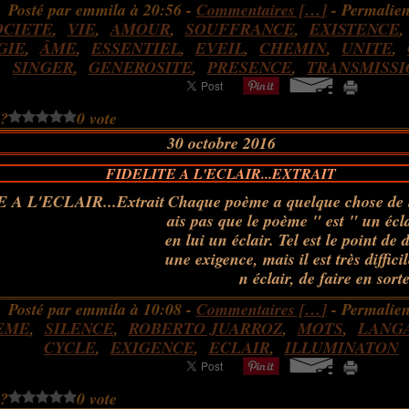
Posté par emmila à 20:56 -
Commentaires [
…
]
- Permalien
OCIETE
,
VIE
,
AMOUR
,
SOUFFRANCE
,
EXISTENCE
GIE
,
ÂME
,
ESSENTIEL
,
EVEIL
,
CHEMIN
,
UNITE
,
SINGER
,
GENEROSITE
,
PRESENCE
,
TRANSMISSI
 ?
0 vote
30 octobre 2016
FIDELITE A L'ECLAIR...EXTRAIT
Chaque poème a quelque chose de l'
ais pas que le poème " est " un écla
en lui un éclair. Tel est le point de 
une exigence, mais il est très difficil
n éclair, de faire en sorte
Posté par emmila à 10:08 -
Commentaires [
…
]
- Permalien
EME
,
SILENCE
,
ROBERTO JUARROZ
,
MOTS
,
LANG
CYCLE
,
EXIGENCE
,
ECLAIR
,
ILLUMINATON
 ?
0 vote