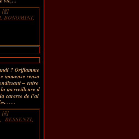
 vie,...
 [
#
]
L BONOMINI
,
andi ? Oriflamme
une immense sensa
endissant – entre
 la merveilleuse d
la caresse de l’al
les…...
 [
#
]
,
RESSENTI
,