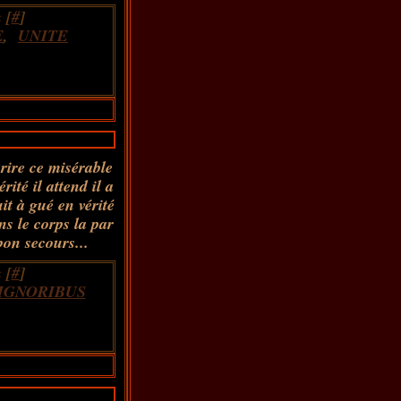
 [
#
]
E
,
UNITE
crire ce misérable
ité il attend il a
it à gué en vérité
ns le corps la par
bon secours...
 [
#
]
IGNORIBUS