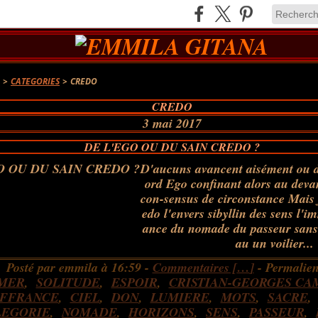
A
>
CATEGORIES
>
CREDO
CREDO
3 mai 2017
DE L'EGO OU DU SAIN CREDO ?
D'aucuns avancent aisément ou
ord Ego confinant alors au deva
con-sensus de circonstance Mais 
edo l'envers sibyllin des sens l'
ance du nomade du passeur sans 
au un voilier...
Posté par emmila à 16:59 -
Commentaires [
…
]
- Permalien
MER
,
SOLITUDE
,
ESPOIR
,
CRISTIAN-GEORGES CA
FFRANCE
,
CIEL
,
DON
,
LUMIERE
,
MOTS
,
SACRE
LEGORIE
,
NOMADE
,
HORIZONS
,
SENS
,
PASSEUR
,