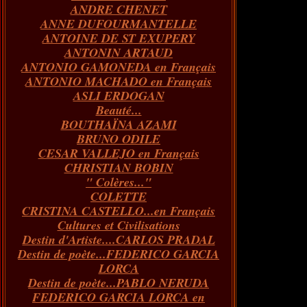
ANDRE CHENET
Janvier
Février
Juillet
Mars
Avril
Août
Juin
Mai
(82)
(84)
(76)
(40)
(65)
(72)
(68)
(60)
ANNE DUFOURMANTELLE
Janvier
Février
Juillet
Mars
Avril
Juin
Mai
(89)
(65)
(62)
(66)
(31)
(70)
(86)
ANTOINE DE ST EXUPERY
Janvier
Février
Mars
Avril
Juin
Mai
(97)
(26)
(59)
(66)
(67)
(66)
ANTONIN ARTAUD
Janvier
Février
Mars
Avril
(73)
(73)
(55)
(73)
ANTONIO GAMONEDA en Français
Janvier
Février
Mars
(100)
(54)
(43)
ANTONIO MACHADO en Français
Février
Janvier
(146)
(51)
ASLI ERDOGAN
Janvier
(124)
Beauté...
BOUTHAÏNA AZAMI
BRUNO ODILE
CESAR VALLEJO en Français
CHRISTIAN BOBIN
" Colères..."
COLETTE
CRISTINA CASTELLO...en Français
Cultures et Civilisations
Destin d'Artiste....CARLOS PRADAL
Destin de poète...FEDERICO GARCIA
LORCA
Destin de poète...PABLO NERUDA
FEDERICO GARCIA LORCA en