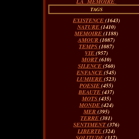
LA MÉMOIRE
TAGS
EXISTENCE
(1643)
NATURE
(1410)
MEMOIRE
(1188)
AMOUR
(1087)
TEMPS
(1087)
VIE
(957)
MORT
(610)
SILENCE
(560)
ENFANCE
(545)
LUMIERE
(523)
POESIE
(455)
BEAUTE
(437)
MOTS
(435)
MONDE
(424)
MER
(395)
TERRE
(381)
SENTIMENT
(376)
LIBERTE
(324)
SOLITUDE
(317)