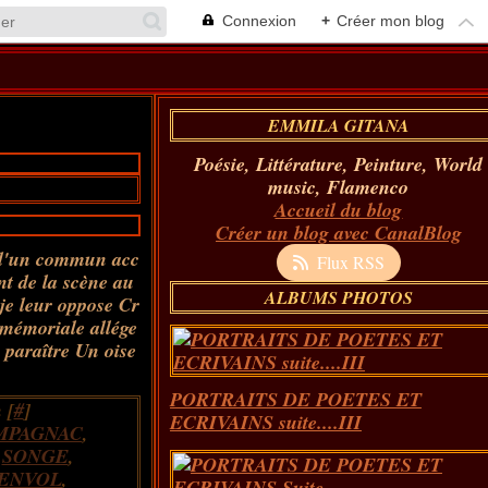
Connexion
+
Créer mon blog
EMMILA GITANA
Poésie, Littérature, Peinture, World
music, Flamenco
Accueil du blog
Créer un blog avec CanalBlog
 d'un commun acc
Flux RSS
nt de la scène au
ALBUMS PHOTOS
je leur oppose Cr
immémoriale allége
paraître Un oise
PORTRAITS DE POETES ET
 [
#
]
ECRIVAINS suite....III
MPAGNAC
,
,
SONGE
,
ENVOL
,