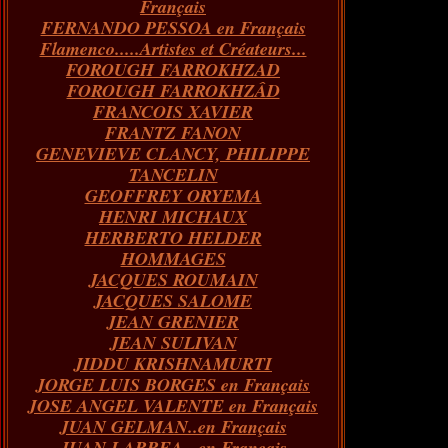
Français
FERNANDO PESSOA en Français
Flamenco.....Artistes et Créateurs...
FOROUGH FARROKHZAD
FOROUGH FARROKHZÂD
FRANCOIS XAVIER
FRANTZ FANON
GENEVIEVE CLANCY, PHILIPPE
TANCELIN
GEOFFREY ORYEMA
HENRI MICHAUX
HERBERTO HELDER
HOMMAGES
JACQUES ROUMAIN
JACQUES SALOME
JEAN GRENIER
JEAN SULIVAN
JIDDU KRISHNAMURTI
JORGE LUIS BORGES en Français
JOSE ANGEL VALENTE en Français
JUAN GELMAN..en Français
JUAN LARREA...en Français