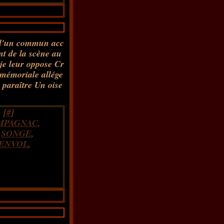
 d'un commun acc
nt de la scène au
je leur oppose Cr
immémoriale allége
paraître Un oise
 [
#
]
MPAGNAC
,
,
SONGE
,
ENVOL
,