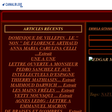
ARTICLES RÉCENTS
EMMILA GITAN
DOMINIQUE DE VILLEPIN , LE "
NON " DE FLORENCE ARTHAUD
ANNA MARIA CARULINA CELLI
...Extrait
UNE A UNE
LETTRE OUVERTE A MONSIEUR
PEDRO SANCHEZ ET AUX
INTELLECTUELS D'ESPAGNE
THIERRY MATHIASIN... Extrait
MAHMOUD DARWICH ... Extrait
LES MAINS FRÊLES ... Extrait
Tags:
NAT
VETTY NOUVAQUI ... Extrait
AGNES LEDIG : LETTRE A
EMMANUEL MACRON
DE BRAISES ET D'OMBRES ... Extrait