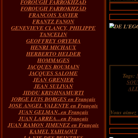
FOROUGH FARROKHZAD
FOROUGH FARROKHZÂD
FRANCOIS XAVIER
FRANTZ FANON
GENEVIEVE CLANCY, PHILIPPE
TANCELIN
GEOFFREY ORYEMA
HENRI MICHAUX
HERBERTO HELDER
HOMMAGES
JACQUES ROUMAIN
JACQUES SALOME
Tags:
JEAN GRENIER
SOU
JEAN SULIVAN
AL
JIDDU KRISHNAMURTI
JORGE LUIS BORGES en Français
JOSE ANGEL VALENTE en Français
JUAN GELMAN..en Français
Vous aimez
JUAN LARREA...en Français
JUAN RAMON JIMENEZ en Français
KAMEL YAHIAOUI
LA VIE DES PEINTRES