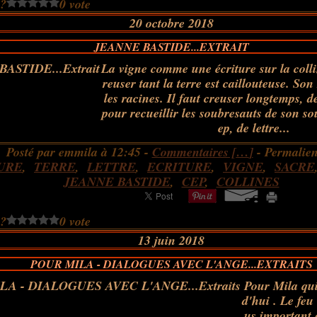
 ?
0 vote
20 octobre 2018
JEANNE BASTIDE...EXTRAIT
La vigne comme une écriture sur la collin
reuser tant la terre est caillouteuse. Son 
les racines. Il faut creuser longtemps, 
pour recueillir les soubresauts de son so
ep, de lettre...
Posté par emmila à 12:45 -
Commentaires [
…
]
- Permalien
URE
,
TERRE
,
LETTRE
,
ECRITURE
,
VIGNE
,
SACRE
JEANNE BASTIDE
,
CEP
,
COLLINES
 ?
0 vote
13 juin 2018
POUR MILA - DIALOGUES AVEC L'ANGE...EXTRAITS
Pour Mila qui
d'hui . Le feu 
us important 