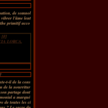
nation, de somnol
 vibrer l'âme lent
the primitif acco
 [
#
]
CIA LORCA
,
!
te-t-il de la cons
on de la nourritur
e son partage dont
émonial a marqué
ire de toutes les ci
ions ? Le sacre du