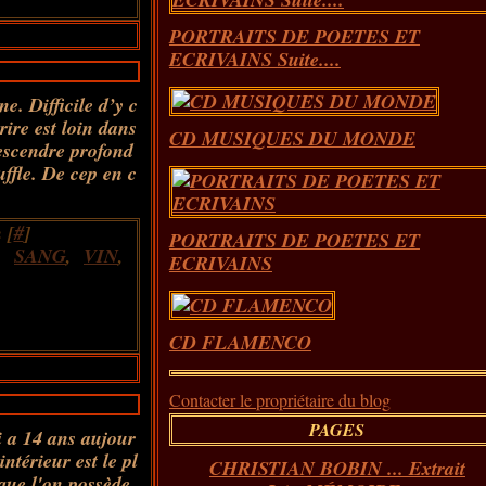
PORTRAITS DE POETES ET
ECRIVAINS Suite....
e. Difficile d’y c
rire est loin dans
CD MUSIQUES DU MONDE
descendre profond
uffle. De cep en c
 [
#
]
PORTRAITS DE POETES ET
,
SANG
,
VIN
,
ECRIVAINS
CD FLAMENCO
Contacter le propriétaire du blog
PAGES
 a 14 ans aujour
intérieur est le pl
CHRISTIAN BOBIN ... Extrait
que l'on possède.