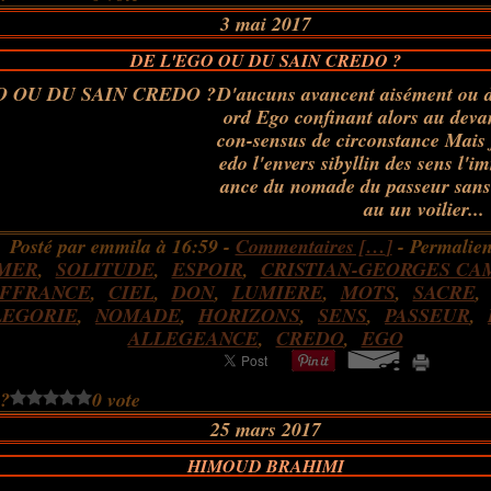
3 mai 2017
DE L'EGO OU DU SAIN CREDO ?
D'aucuns avancent aisément ou
ord Ego confinant alors au deva
con-sensus de circonstance Mais 
edo l'envers sibyllin des sens l'
ance du nomade du passeur sans 
au un voilier...
Posté par emmila à 16:59 -
Commentaires [
…
]
- Permalien
MER
,
SOLITUDE
,
ESPOIR
,
CRISTIAN-GEORGES CA
FFRANCE
,
CIEL
,
DON
,
LUMIERE
,
MOTS
,
SACRE
LEGORIE
,
NOMADE
,
HORIZONS
,
SENS
,
PASSEUR
,
ALLEGEANCE
,
CREDO
,
EGO
 ?
0 vote
25 mars 2017
HIMOUD BRAHIMI