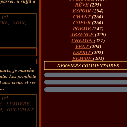
passer, il suffit à
RÊVE
(295)
ESPOIR
(284)
 [
#
]
CHANT
(266)
TRE
,
VOIX
,
COEUR
(266)
POEME
(247)
ABSENCE
(229)
CHEMIN
(227)
VENT
(204)
ESPRIT
(202)
FEMME
(202)
DERNIERS COMMENTAIRES
mparts, je marche
nte. Les prophète
t aux cieux et rev
...
 [
#
]
E
,
LUMIERE
,
M
,
OCCUPANT