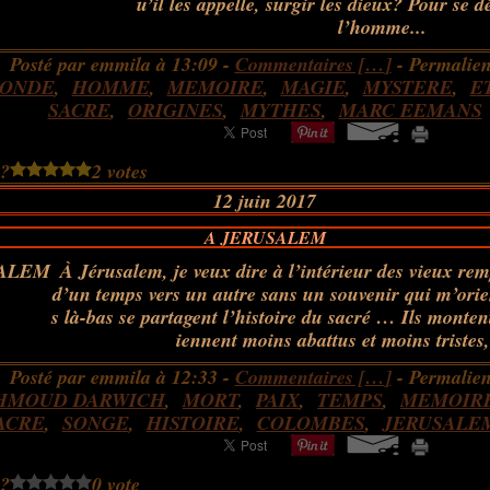
u’il les appelle, surgir les dieux? Pour se dé
l’homme...
Posté par emmila à 13:09 -
Commentaires [
…
]
- Permalien
ONDE
,
HOMME
,
MEMOIRE
,
MAGIE
,
MYSTERE
,
E
SACRE
,
ORIGINES
,
MYTHES
,
MARC EEMANS
 ?
2 votes
12 juin 2017
A JERUSALEM
À Jérusalem, je veux dire à l’intérieur des vieux re
d’un temps vers un autre sans un souvenir qui m’orie
s là-bas se partagent l’histoire du sacré … Ils monten
iennent moins abattus et moins tristes,
Posté par emmila à 12:33 -
Commentaires [
…
]
- Permalien
HMOUD DARWICH
,
MORT
,
PAIX
,
TEMPS
,
MEMOIR
ACRE
,
SONGE
,
HISTOIRE
,
COLOMBES
,
JERUSALE
 ?
0 vote