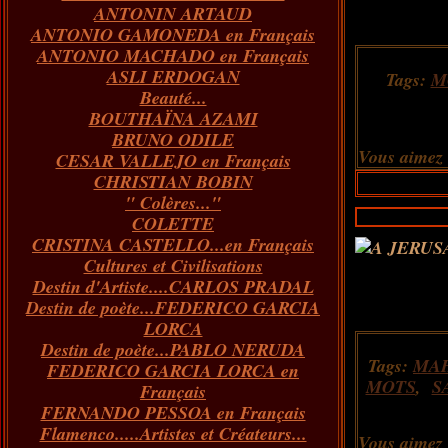
ANTONIN ARTAUD
Janvier
Février
Mars
Avril
(73)
(73)
(55)
(73)
ANTONIO GAMONEDA en Français
Janvier
Février
Mars
(100)
(54)
(43)
ANTONIO MACHADO en Français
Février
Janvier
(146)
(51)
ASLI ERDOGAN
Janvier
(124)
Tags:
M
Beauté...
BOUTHAÏNA AZAMI
BRUNO ODILE
Vous aimez
CESAR VALLEJO en Français
CHRISTIAN BOBIN
" Colères..."
COLETTE
CRISTINA CASTELLO...en Français
Cultures et Civilisations
Destin d'Artiste....CARLOS PRADAL
Destin de poète...FEDERICO GARCIA
LORCA
Destin de poète...PABLO NERUDA
Tags:
MA
FEDERICO GARCIA LORCA en
MOTS
,
S
Français
FERNANDO PESSOA en Français
Flamenco.....Artistes et Créateurs...
Vous aimez