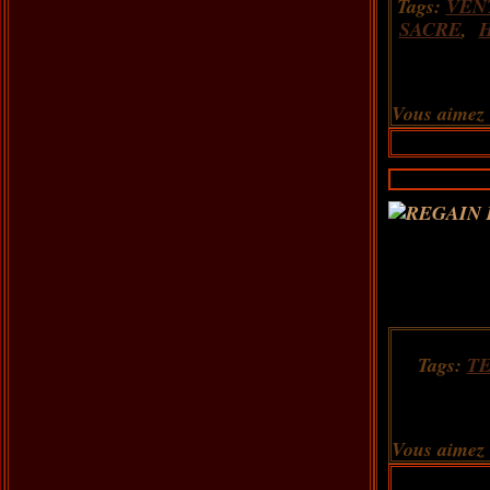
Tags:
VEN
SACRE
,
Vous aimez
Tags:
T
Vous aimez