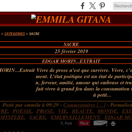
A
>
CATEGORIES
>
SACRE
SACRE
25 février 2019
EDGAR MORIN...EXTRAIT
Vivre de prose n’est que survivre. Vivre, c’
ment. L’état poétique est un état de partic
n, ferveur, amitié, amour qui embrase et tran
fait vivre à grand feu dans la consumation (
à petit...
Posté par emmila à 09:29 -
Commentaires [
…
]
- Permalien
URE
,
POESIE
,
PROSE
,
VIE
,
BEAUTE
,
MONDE
,
EXI
MYSTERE
,
SACRE
,
EMERVEILLEMENT
,
EDGAR M