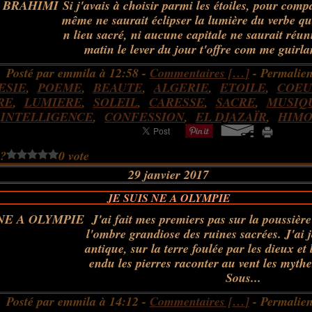
Si j'avais à choisir parmi les étoiles, pour compar
même ne saurait éclipser la lumière du verbe q
n lieu sacré, ni aucune capitale ne saurait réu
matin le lever du jour t'offre com me guirla
Posté par emmila à 12:58 -
Commentaires [
…
]
- Permalien
ESIE
,
POEME
,
BEAUTE
,
ALGERIE
,
ETOILE
,
COEU
RE
,
LUMIERE
,
SOLEIL
,
CARESSE
,
SACRE
,
MUSIQ
,
INTELLIGENCE
,
CONFESSION
,
EL DJAZAÏR
,
HIMO
 ?
0 vote
29 janvier 2017
JE SUIS NE A OLYMPIE
J'ai fait mes premiers pas sur la poussièr
l'ombre grandiose des ruines sacrées. J'ai 
antique, sur la terre foulée par les dieux et 
endu les pierres raconter au vent les mythes
Sous...
Posté par emmila à 14:12 -
Commentaires [
…
]
- Permalien