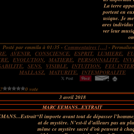
La terre appa
portent en eu
usique. Je me 
ares individus 
ver leur musiq
om
Posté par emmila à 01:35 -
Commentaires [
…
]
- Permalien
RE
,
AVENIR
,
CONSCIENCE
,
ESPRIT
,
LUMIERE
,
FU
CRE
,
EVOLUTION
,
MATIERE
,
PERSONNALITE
,
INV
ABILITE
,
SENS
,
VISIBLE
,
INTUITION
,
FEU INTE
MALLASZ
,
MATURITE
,
INTEMPORALITE
 ?
0 vote
3 avril 2018
MARC EEMANS...EXTRAIT
“Il importe avant tout de dépasser l’homme, 
at de mystère. N’est-il d’ailleurs pas au pl
même ce mystère sacré d’où peuvent à chaq