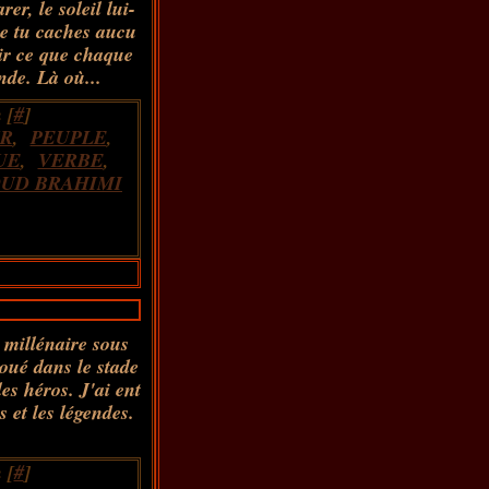
er, le soleil lui-
ue tu caches aucu
nir ce que chaque
nde. Là où...
 [
#
]
R
,
PEUPLE
,
UE
,
VERBE
,
UD BRAHIMI
e millénaire sous
joué dans le stade
les héros. J'ai ent
 et les légendes.
 [
#
]