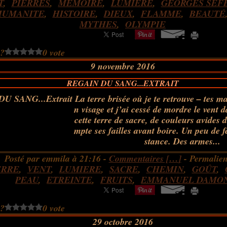
T
,
PIERRES
,
MEMOIRE
,
LUMIERE
,
GEORGES SEF
HUMANITE
,
HISTOIRE
,
DIEUX
,
FLAMME
,
BEAUTÉ
MYTHES
,
OLYMPIE
 ?
0 vote
9 novembre 2016
REGAIN DU SANG...EXTRAIT
La terre brisée où je te retrouve – tes m
n visage et j’ai cessé de mordre le vent 
cette terre de sacre, de couleurs avides
mpte ses failles avant boire. Un peu de f
stance. Des armes...
Posté par emmila à 21:16 -
Commentaires [
…
]
- Permalien
ERRE
,
VENT
,
LUMIERE
,
SACRE
,
CHEMIN
,
GOÛT
,
PEAU
,
ETREINTE
,
FRUITS
,
EMMANUEL DAMO
 ?
0 vote
29 octobre 2016