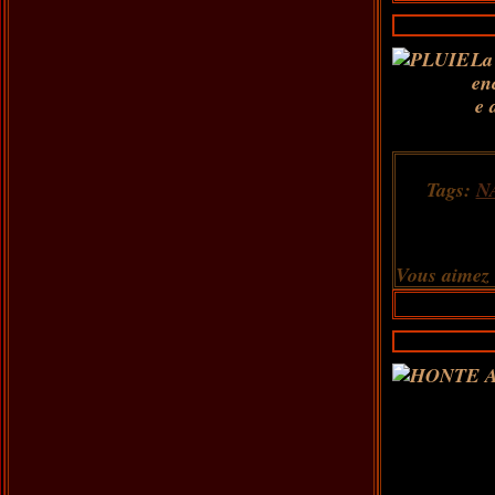
La
en
e 
Tags:
N
Vous aimez