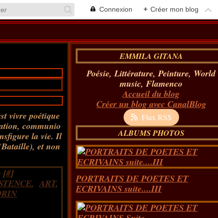
Connexion
+
Créer mon blog
EMMILA GITANA
Poésie, Littérature, Peinture, World
music, Flamenco
Accueil du blog
Créer un blog avec CanalBlog
est vivre poétique
Flux RSS
ipation, communio
ALBUMS PHOTOS
sfigure la vie. Il
Bataille), et non
 [
#
]
PORTRAITS DE POETES ET
STENCE
,
ART
,
ECRIVAINS suite....III
ORIN