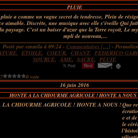
PLUIE
 pluie a comme un vague secret de tendresse, Plein de résig
ce aimable. Discrète, une musique avec elle s'éveille Qui fait
du paysage. C'est un baiser d'azur que la Terre reçoit, Le my
mpli de nouveau,...
Posté par emmila à 09:24 -
Commentaires [
…
]
- Permalien
ATURE
,
ETOILE
,
COEUR
,
CHANT
,
FEDERICO GAR
SOURCE
,
ÂME
,
SACRE
,
PLUIE
 ?
0 vote
16 juin 2016
HONTE A LA CHIOURME AGRICOLE ! HONTE A NOUS 
Que res
écrati
e et d
le cér
l’histo
vilisat