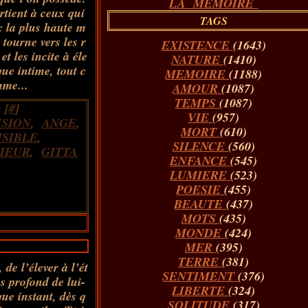
LA MÉMOIRE
rtient à ceux qui
TAGS
x la plus haute m
tourne vers les r
EXISTENCE
(1643)
et les incite à éle
NATURE
(1410)
ue intime, tout c
MEMOIRE
(1188)
me...
AMOUR
(1087)
TEMPS
(1087)
 [
#
]
VIE
(957)
SION
,
ANGE
,
MORT
(610)
ISIBLE
,
SILENCE
(560)
RIEUR
,
GITTA
ENFANCE
(545)
LUMIERE
(523)
POESIE
(455)
BEAUTE
(437)
MOTS
(435)
MONDE
(424)
MER
(395)
TERRE
(381)
de l’élever à l’ét
SENTIMENT
(376)
us profond de lui-
LIBERTE
(324)
ue instant, dès q
SOLITUDE
(317)