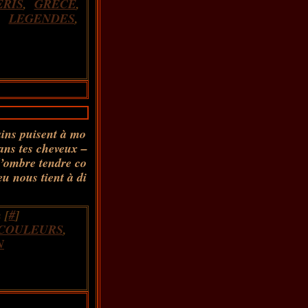
ERIS
,
GRECE
,
,
LEGENDES
,
ains puisent à mo
dans tes cheveux –
 d’ombre tendre co
eu nous tient à di
 [
#
]
COULEURS
,
N