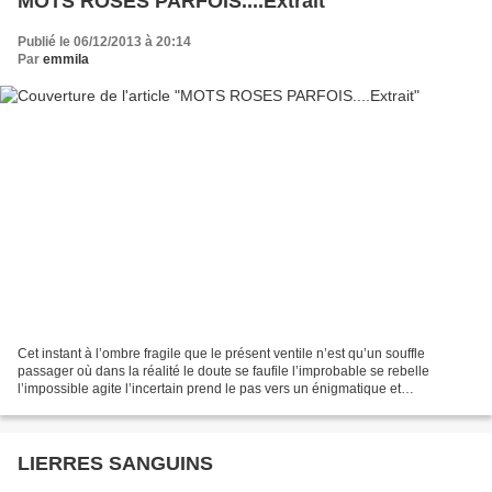
MOTS ROSES PARFOIS....Extrait
Publié le 06/12/2013 à 20:14
Par
emmila
Cet instant à l’ombre fragile que le présent ventile n’est qu’un souffle
passager où dans la réalité le doute se faufile l’improbable se rebelle
l’impossible agite l’incertain prend le pas vers un énigmatique et
soupçonneux futur entité abstraite tiraillée...
LIERRES SANGUINS