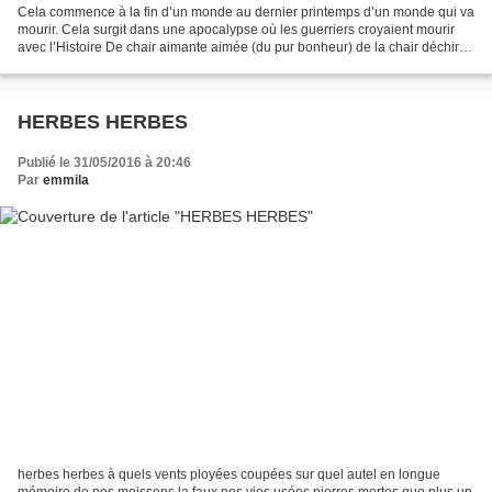
Cela commence à la fin d’un monde au dernier printemps d’un monde qui va
mourir. Cela surgit dans une apocalypse où les guerriers croyaient mourir
avec l’Histoire De chair aimante aimée (du pur bonheur) de la chair déchirée
(de l’onde bien-aimée) de la...
HERBES HERBES
Publié le 31/05/2016 à 20:46
Par
emmila
herbes herbes à quels vents ployées coupées sur quel autel en longue
mémoire de nos moissons la faux nos vies usées pierres mortes que plus un