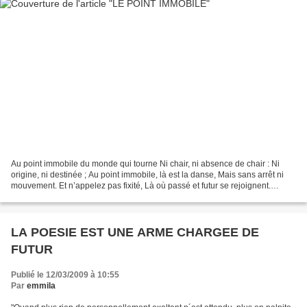
Au point immobile du monde qui tourne Ni chair, ni absence de chair : Ni
origine, ni destinée ; Au point immobile, là est la danse, Mais sans arrêt ni
mouvement. Et n’appelez pas fixité, Là où passé et futur se rejoignent.
Mouvement sans source ni but,...
LA POESIE EST UNE ARME CHARGEE DE
FUTUR
Publié le 12/03/2009 à 10:55
Par
emmila