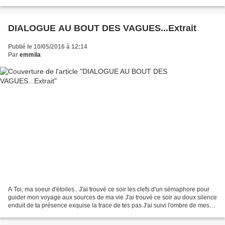
chante les hommes. La raison n’a...
DIALOGUE AU BOUT DES VAGUES...Extrait
Publié le 10/05/2016 à 12:14
Par
emmila
A Toi, ma soeur d'étoiles.. J'ai trouvé ce soir les clefs d'un sémaphore pour
guider mon voyage aux sources de ma vie J'ai trouvé ce soir au doux silence
enduit de ta présence exquise la trace de tes pas J'ai suivi l'ombre de mes
yeux égarés à la silhouette...