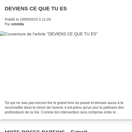
DEVIENS CE QUE TU ES
Publié le 19/09/2015 à 11:29
Par
emmila
Toi qui ne sais pas encore lire le grand livre du passé et demain auras à te
reconnaître dans le miroir de l'avenir, il est prévu qu'un jour tu jaillisses des
profondeurs de la Vie. Comme ton intervention sera comprise entre le
déterminisme et le libre-arbitre,...