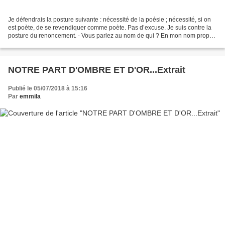
Je défendrais la posture suivante : nécessité de la poésie ; nécessité, si on
est poète, de se revendiquer comme poète. Pas d’excuse. Je suis contre la
posture du renoncement. - Vous parlez au nom de qui ? En mon nom propre.
Je vois les choses ainsi,...
NOTRE PART D'OMBRE ET D'OR...Extrait
Publié le 05/07/2018 à 15:16
Par
emmila