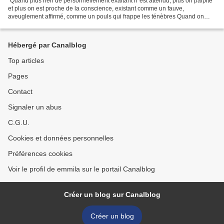
"Quand plus rien de personnellement exaltant n´est attendu, plus on palpite
et plus on est proche de la conscience, existant comme un fauve,
aveuglement affirmé, comme un pouls qui frappe les ténèbres Quand on
regarde en face les vertigineux yeux clairs...
Hébergé par Canalblog
Top articles
Pages
Contact
Signaler un abus
C.G.U.
Cookies et données personnelles
Préférences cookies
Voir le profil de emmila sur le portail Canalblog
Créer un blog sur Canalblog
Créer un blog