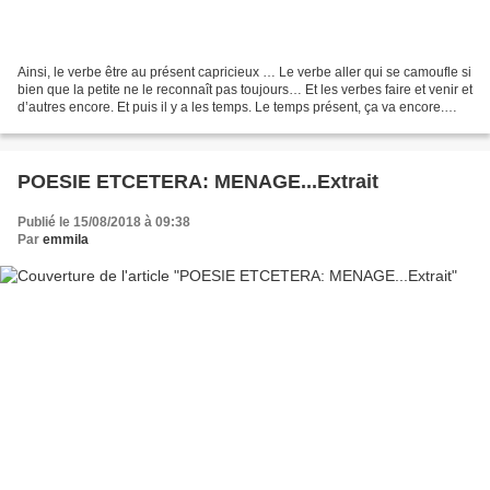
Ainsi, le verbe être au présent capricieux … Le verbe aller qui se camoufle si
bien que la petite ne le reconnaît pas toujours… Et les verbes faire et venir et
d’autres encore. Et puis il y a les temps. Le temps présent, ça va encore.
Mais le passé et...
POESIE ETCETERA: MENAGE...Extrait
Publié le 15/08/2018 à 09:38
Par
emmila