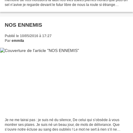
sel n’avive je regarde devant le futur libre de nous la route si étrange
maintenant qui conduit nos paupières...
NOS ENNEMIS
Publié le 10/05/2016 à 17:27
Par
emmila
Je ne me tairai pas : je suis né du silence, De celui qui s’obsède à vous
montrer ses plaies. Je suis né un beau jour, de mots de délivrance. Que
s’ouvre notre écluse au sang des oubliés ! Le mot ne sert à rien s’il ne