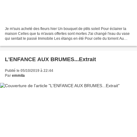
Je m'suis acheté des fleurs hier Un bouquet de ptits soleil Pour éclairer la
maison Celles que tu m'avais offertes sont mortes J'ai changé l'eau du vase
qui sentait le passé Immobile Les étangs en été Pour celle du torrent Au
bord du lit, couchée dans...
L'ENFANCE AUX BRUMES...Extrait
Publié le 05/10/2019 à 22:44
Par
emmila