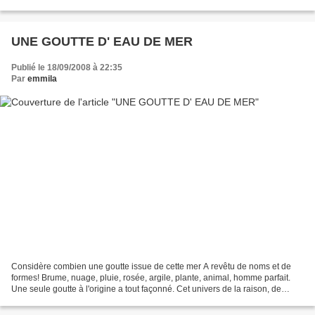
c'est par un point presque...
UNE GOUTTE D' EAU DE MER
Publié le 18/09/2008 à 22:35
Par
emmila
Considère combien une goutte issue de cette mer A revêtu de noms et de
formes! Brume, nuage, pluie, rosée, argile, plante, animal, homme parfait.
Une seule goutte à l'origine a tout façonné. Cet univers de la raison, de
l'âme, des cieux et des corps,...