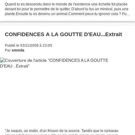
Quand tu es descendu dans le monde de l'existence une échelle fut placée
devant toi pour te permettre de le quitter. D'abord tu fus un minéral, puis une
plante.Ensuite tu es devenu un animal.Comment peux-tu ignorer cela ? Puis
tu fus un homme doué de...
CONFIDENCES A LA GOUTTE D'EAU...Extrait
Publié le 03/11/2008 à 23:05
Par
emmila
"Je naquis, un matin, d'un frisson de la source. Tandis que le ruisseau