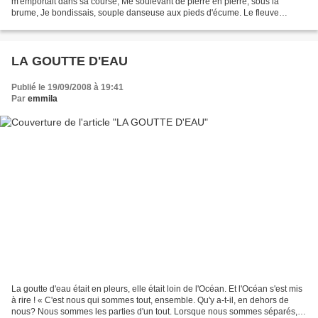
m'emportait dans sa course, Me soulevant de pierre en pierre, sous la
brume, Je bondissais, souple danseuse aux pieds d'écume. Le fleuve
m'accueillit qui, dans sa marche lente, Peu...
LA GOUTTE D'EAU
Publié le 19/09/2008 à 19:41
Par
emmila
La goutte d'eau était en pleurs, elle était loin de l'Océan. Et l'Océan s'est mis
à rire ! « C'est nous qui sommes tout, ensemble. Qu'y a-t-il, en dehors de
nous? Nous sommes les parties d'un tout. Lorsque nous sommes séparés,