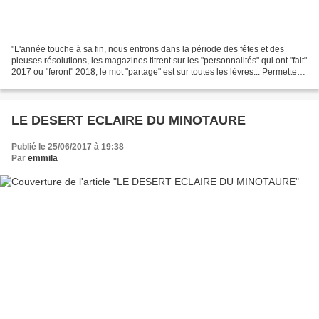
"L'année touche à sa fin, nous entrons dans la période des fêtes et des
pieuses résolutions, les magazines titrent sur les "personnalités" qui ont "fait"
2017 ou "feront" 2018, le mot "partage" est sur toutes les lèvres... Permettez-
moi donc de dire en...
LE DESERT ECLAIRE DU MINOTAURE
Publié le 25/06/2017 à 19:38
Par
emmila