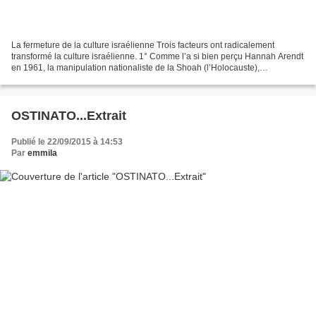
La fermeture de la culture israélienne Trois facteurs ont radicalement
transformé la culture israélienne. 1° Comme l’a si bien perçu Hannah Arendt
en 1961, la manipulation nationaliste de la Shoah (l’Holocauste),
institutionnalisée en Israël aussi bien...
OSTINATO...Extrait
Publié le 22/09/2015 à 14:53
Par
emmila