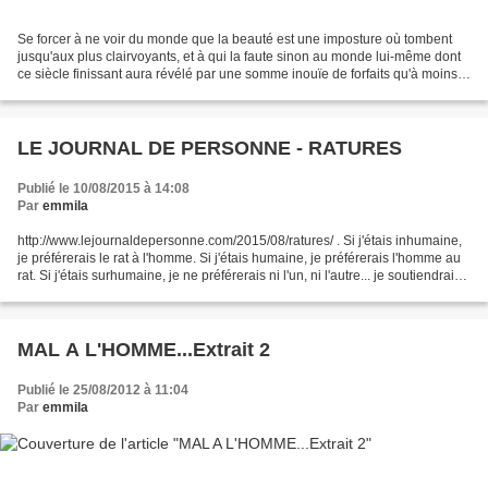
Se forcer à ne voir du monde que la beauté est une imposture où tombent
jusqu'aux plus clairvoyants, et à qui la faute sinon au monde lui-même dont
ce siècle finissant aura révélé par une somme inouïe de forfaits qu'à moins
de fermer les yeux on ne peut...
LE JOURNAL DE PERSONNE - RATURES
Publié le 10/08/2015 à 14:08
Par
emmila
http://www.lejournaldepersonne.com/2015/08/ratures/ . Si j'étais inhumaine,
je préférerais le rat à l'homme. Si j'étais humaine, je préférerais l'homme au
rat. Si j'étais surhumaine, je ne préférerais ni l'un, ni l'autre... je soutiendrais
"mordicus"...
MAL A L'HOMME...Extrait 2
Publié le 25/08/2012 à 11:04
Par
emmila