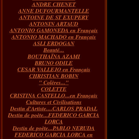
ANDRE CHENET
Janvier
Février
Juillet
Mars
Avril
Août
Juin
Mai
(82)
(84)
(76)
(40)
(65)
(72)
(68)
(60)
ANNE DUFOURMANTELLE
Janvier
Février
Juillet
Mars
Avril
Juin
Mai
(89)
(65)
(62)
(66)
(31)
(70)
(86)
ANTOINE DE ST EXUPERY
Janvier
Février
Mars
Avril
Juin
Mai
(97)
(26)
(59)
(66)
(67)
(66)
ANTONIN ARTAUD
Janvier
Février
Mars
Avril
(73)
(73)
(55)
(73)
ANTONIO GAMONEDA en Français
Janvier
Février
Mars
(100)
(54)
(43)
ANTONIO MACHADO en Français
Février
Janvier
(146)
(51)
ASLI ERDOGAN
Janvier
(124)
Beauté...
BOUTHAÏNA AZAMI
BRUNO ODILE
CESAR VALLEJO en Français
CHRISTIAN BOBIN
" Colères..."
COLETTE
CRISTINA CASTELLO...en Français
Cultures et Civilisations
Destin d'Artiste....CARLOS PRADAL
Destin de poète...FEDERICO GARCIA
LORCA
Destin de poète...PABLO NERUDA
FEDERICO GARCIA LORCA en