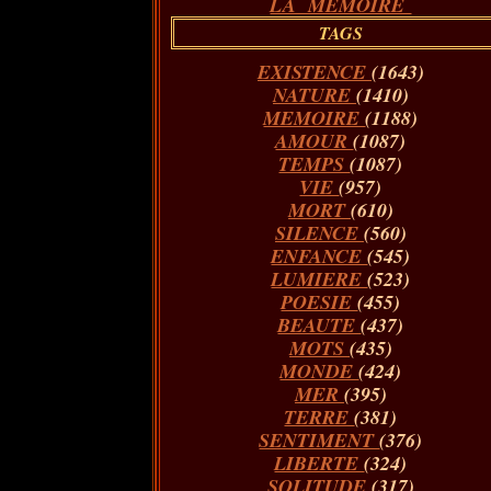
LA MÉMOIRE
TAGS
EXISTENCE
(1643)
NATURE
(1410)
MEMOIRE
(1188)
AMOUR
(1087)
TEMPS
(1087)
VIE
(957)
MORT
(610)
SILENCE
(560)
ENFANCE
(545)
LUMIERE
(523)
POESIE
(455)
BEAUTE
(437)
MOTS
(435)
MONDE
(424)
MER
(395)
TERRE
(381)
SENTIMENT
(376)
LIBERTE
(324)
SOLITUDE
(317)