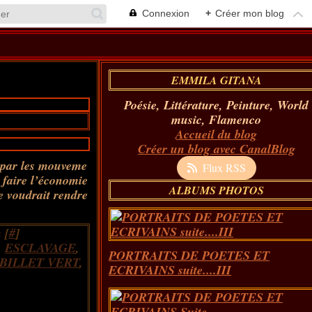
Connexion
+
Créer mon blog
EMMILA GITANA
Poésie, Littérature, Peinture, World
music, Flamenco
Accueil du blog
Créer un blog avec CanalBlog
s par les mouveme
Flux RSS
 faire l’économie
ALBUMS PHOTOS
e voudrait rendre
 [
#
]
,
ESCLAVAGE
,
PORTRAITS DE POETES ET
BILLET VERT
,
ECRIVAINS suite....III