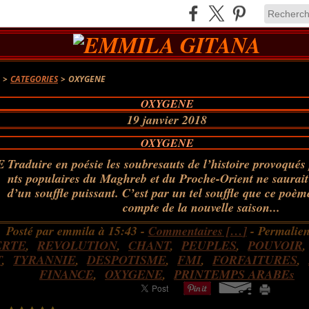
A
>
CATEGORIES
>
OXYGENE
OXYGENE
19 janvier 2018
OXYGENE
Traduire en poésie les soubresauts de l’histoire provoqué
nts populaires du Maghreb et du Proche-Orient ne saurait
d’un souffle puissant. C’est par un tel souffle que ce poèm
compte de la nouvelle saison...
Posté par emmila à 15:43 -
Commentaires [
…
]
- Permalien
ERTE
,
REVOLUTION
,
CHANT
,
PEUPLES
,
POUVOIR
T
,
TYRANNIE
,
DESPOTISME
,
FMI
,
FORFAITURES
,
FINANCE
,
OXYGENE
,
PRINTEMPS ARABEs