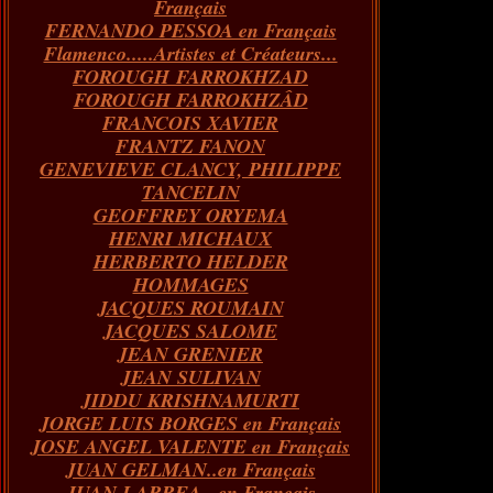
Français
FERNANDO PESSOA en Français
Flamenco.....Artistes et Créateurs...
FOROUGH FARROKHZAD
FOROUGH FARROKHZÂD
FRANCOIS XAVIER
FRANTZ FANON
GENEVIEVE CLANCY, PHILIPPE
TANCELIN
GEOFFREY ORYEMA
HENRI MICHAUX
HERBERTO HELDER
HOMMAGES
JACQUES ROUMAIN
JACQUES SALOME
JEAN GRENIER
JEAN SULIVAN
JIDDU KRISHNAMURTI
JORGE LUIS BORGES en Français
JOSE ANGEL VALENTE en Français
JUAN GELMAN..en Français
JUAN LARREA...en Français