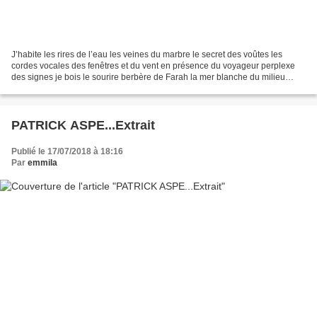
J’habite les rires de l’eau les veines du marbre le secret des voûtes les
cordes vocales des fenêtres et du vent en présence du voyageur perplexe
des signes je bois le sourire berbère de Farah la mer blanche du milieu
notre mémoire bleue et la tragédie...
PATRICK ASPE...Extrait
Publié le 17/07/2018 à 18:16
Par
emmila