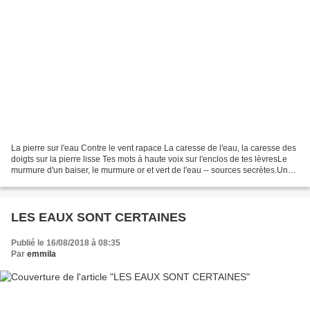
La pierre sur l'eau Contre le vent rapace La caresse de l'eau, la caresse des
doigts sur la pierre lisse Tes mots à haute voix sur l'enclos de tes lèvresLe
murmure d'un baiser, le murmure or et vert de l'eau -- sources secrètes.Un
éclat d'aurore vient...
LES EAUX SONT CERTAINES
Publié le 16/08/2018 à 08:35
Par
emmila