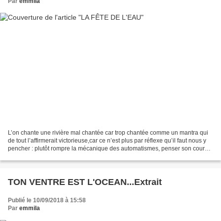
Par
emmila
L’on chante une rivière mal chantée car trop chantée comme un mantra qui
de tout l’affirmerait victorieuse,car ce n’est plus par réflexe qu’il faut nous y
pencher : plutôt rompre la mécanique des automatismes, penser son cours
comme notre propre réseau...
TON VENTRE EST L'OCEAN...Extrait
Publié le 10/09/2018 à 15:58
Par
emmila