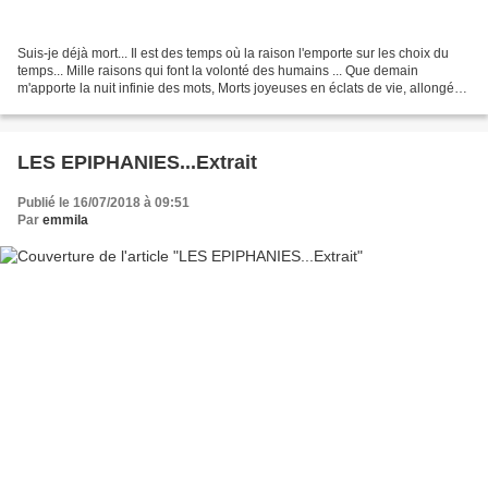
Suis-je déjà mort... Il est des temps où la raison l'emporte sur les choix du
temps... Mille raisons qui font la volonté des humains ... Que demain
m'apporte la nuit infinie des mots, Morts joyeuses en éclats de vie, allongé
dans les fougères fraîches,...
LES EPIPHANIES...Extrait
Publié le 16/07/2018 à 09:51
Par
emmila