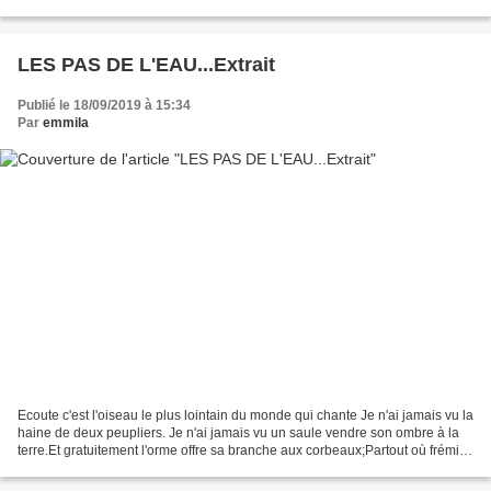
une chevauchée diabolique,...
LES PAS DE L'EAU...Extrait
Publié le 18/09/2019 à 15:34
Par
emmila
Ecoute c'est l'oiseau le plus lointain du monde qui chante Je n'ai jamais vu la
haine de deux peupliers. Je n'ai jamais vu un saule vendre son ombre à la
terre.Et gratuitement l'orme offre sa branche aux corbeaux;Partout où frémit
une feuille, s'épanouit...