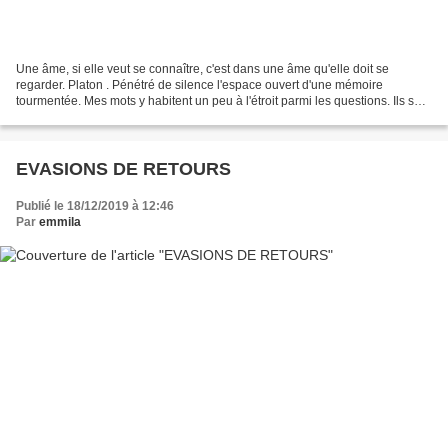
Une âme, si elle veut se connaître, c'est dans une âme qu'elle doit se
regarder. Platon . Pénétré de silence l'espace ouvert d'une mémoire
tourmentée. Mes mots y habitent un peu à l'étroit parmi les questions. Ils sont
dans l'œil rond de l'oiseau enivré...
EVASIONS DE RETOURS
Publié le 18/12/2019 à 12:46
Par
emmila