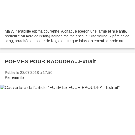
Ma vulnérabilité est ma couronne. A chaque éperon une larme étincelante,
recueillie au bord de l'étang noir de ma mélancolie. Une fleur aux pétales de
sang, arrachée au coeur de l'aigle qui traque inlassablement sa proie au
flanc des montagnes lointaines....
POEMES POUR RAOUDHA...Extrait
Publié le 23/07/2018 à 17:50
Par
emmila