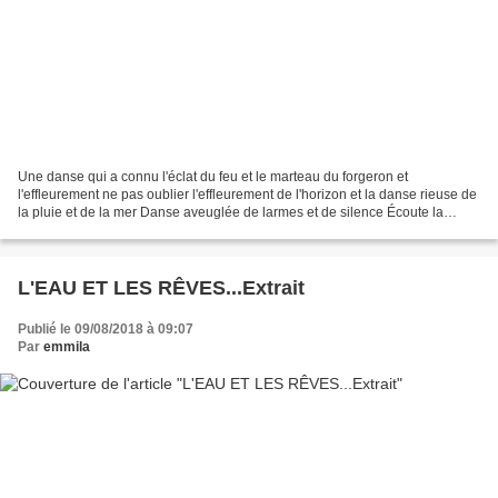
Une danse qui a connu l'éclat du feu et le marteau du forgeron et
l'effleurement ne pas oublier l'effleurement de l'horizon et la danse rieuse de
la pluie et de la mer Danse aveuglée de larmes et de silence Écoute la
respiration écoute avec lenteur avec...
L'EAU ET LES RÊVES...Extrait
Publié le 09/08/2018 à 09:07
Par
emmila