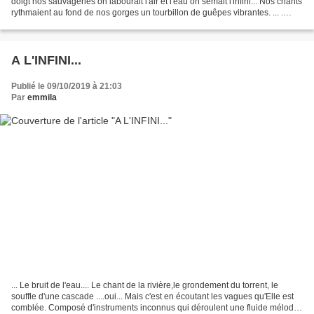
doigt nos sauvageries on labourait l'air et l'eau on semait l'infini... Nos chants
rythmaient au fond de nos gorges un tourbillon de guêpes vibrantes. ... .
AGNES SCHNELL . Oeuvre...
A L'INFINI...
Publié le 09/10/2019 à 21:03
Par
emmila
... Le bruit de l'eau.... Le chant de la rivière,le grondement du torrent, le
souffle d'une cascade ....oui... Mais c'est en écoutant les vagues qu'Elle est
comblée. Composé d'instruments inconnus qui déroulent une fluide mélodie,