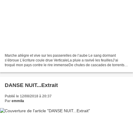
Marche allègre et vive sur les passerelles de l’aube Le sang dormant
s’ébroue L’écriture coule drue VerticaleLa pluie a ravivé les feuillesJ’ai
troqué mon pays contre le rire immenseDe chutes de cascades de torrents
vers la merJ’ai traversé des fleuves...
DANSE NUIT...Extrait
Publié le 12/08/2018 à 20:37
Par
emmila