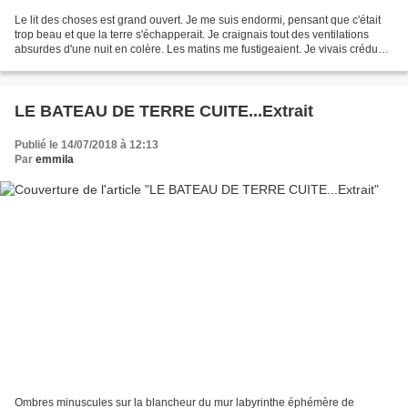
Le lit des choses est grand ouvert. Je me suis endormi, pensant que c'était
trop beau et que la terre s'échapperait. Je craignais tout des ventilations
absurdes d'une nuit en colère. Les matins me fustigeaient. Je vivais crédu
lement. Sourcier infatigable,...
LE BATEAU DE TERRE CUITE...Extrait
Publié le 14/07/2018 à 12:13
Par
emmila
Ombres minuscules sur la blancheur du mur labyrinthe éphémère de