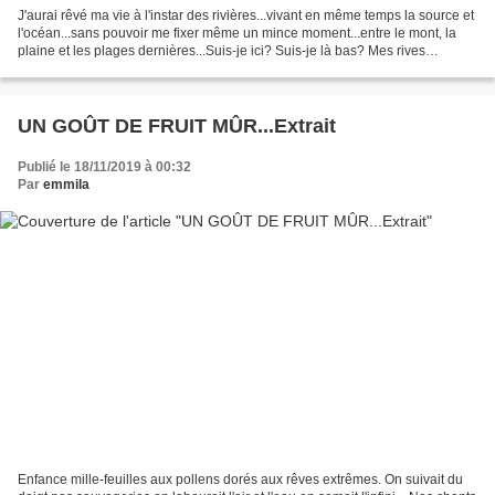
J'aurai rêvé ma vie à l'instar des rivières...vivant en même temps la source et
l'océan...sans pouvoir me fixer même un mince moment...entre le mont, la
plaine et les plages dernières...Suis-je ici? Suis-je là bas? Mes rives
coutumières changent de part...
UN GOÛT DE FRUIT MÛR...Extrait
Publié le 18/11/2019 à 00:32
Par
emmila
Enfance mille-feuilles aux pollens dorés aux rêves extrêmes. On suivait du