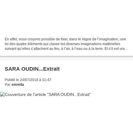
En effet, nous croyons possible de fixer, dans le règne de l’imagination, une
loi des quatre éléments qui classe les diverses imaginations matérielles
suivant qu’elles s’attachent au feu, à l’air, à l’eau ou à la terre. Et s’il est vrai,
comme nous le...
SARA OUDIN...Extrait
Publié le 24/07/2018 à 11:47
Par
emmila