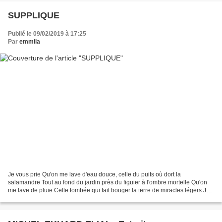
SUPPLIQUE
Publié le 09/02/2019 à 17:25
Par
emmila
Je vous prie Qu'on me lave d'eau douce, celle du puits où dort la
salamandre Tout au fond du jardin près du figuier à l'ombre mortelle Qu'on
me lave de pluie Celle tombée qui fait bouger la terre de miracles légers Je
vous prie, Qu'on me lave de neige,...