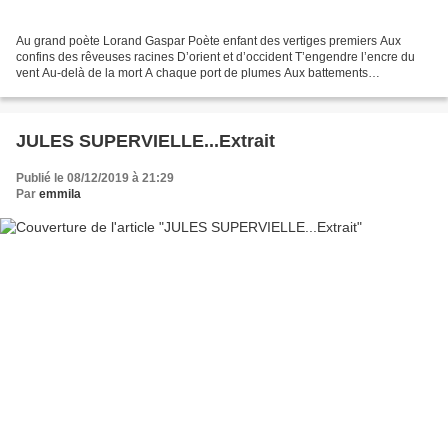
Au grand poète Lorand Gaspar Poète enfant des vertiges premiers Aux
confins des rêveuses racines D’orient et d’occident T’engendre l’encre du
vent Au-delà de la mort A chaque port de plumes Aux battements
frissonnants D’ailes et d’îles de nouvelles sèves...
JULES SUPERVIELLE...Extrait
Publié le 08/12/2019 à 21:29
Par
emmila